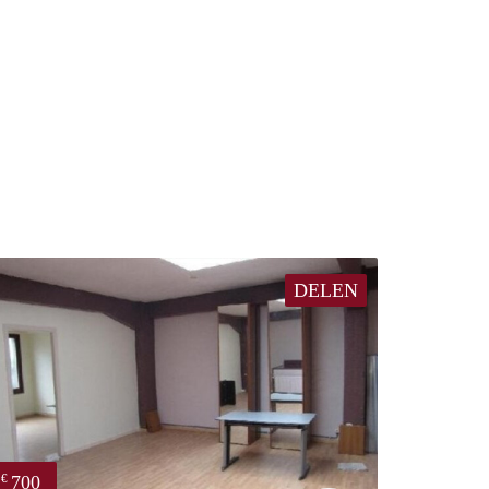
DELEN
700
€