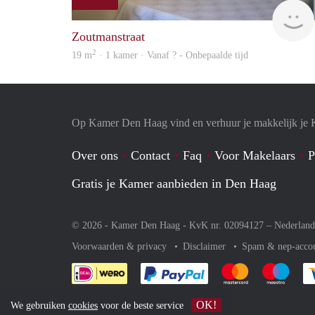
Zoutmanstraat
2
19 m
· 1 kamer · Vanaf ? - Onbepaalde tijd
Op Kamer Den Haag vind en verhuur je makkelijk je
Over ons
Contact
Faq
Voor Makelaars
P
Gratis je Kamer aanbieden in Den Haag
© 2026 - Kamer Den Haag - KvK nr. 02094127 –
Nederland
Voorwaarden & privacy
Disclaimer
Spam & nep-acco
Je rekent gemakkelijk af 
Je rekent gemak
Je rek
OK!
We gebruiken
cookies
voor de beste service