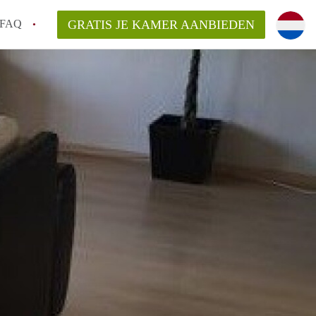
FAQ
GRATIS JE KAMER AANBIEDEN
ag!
en op een Kamer in Den Haag?
van KamerDenHaag?
aarsvergoeding/bemiddelingsvergoeding?