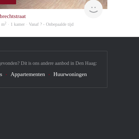
finder
brechtstraat
2
7 m
· 1 kamer · Vanaf ? - Onbepaalde tijd
gevonden? Dit is ons andere aanbod in Den Haag:
's
Appartementen
Huurwoningen