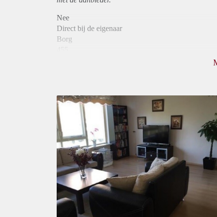
Nee
Direct bij de eigenaar
Borg
455
Garantiestelling
Niet mogelijk
Huurtoeslag
Niet mogelijk
Inkomen eis
N.V.T.
Huurtermijn
Onbepaalde termijn
Oplevering
Gemeubileerd