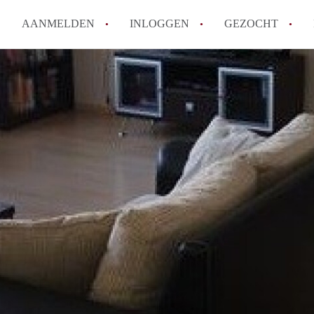
AANMELDEN
INLOGGEN
GEZOCHT
How to translate KamerDenHa
Wat is KamerDenHaag?
Hoeveel kost het om te reager
Wat is de privacyverklaring 
Berekent KamerDenHaag makel
Alle veelgestelde vragen