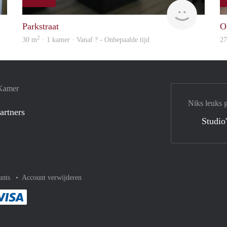
finder
finder
Parkstraat
O
2
30 m
· 1 kamer · Vanaf ? - Onbepaalde tijd
2
 Kamer
Niks leuks 
artners
Studio
unts
Account verwijderen
met Paypal
kelijk af met Mastercard
ent gemakkelijk af met Meastro
Je rekent gemakkelijk af met Visa