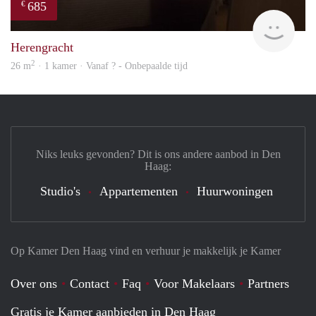
685
€
rent
Herengracht
2
26 m
· 1 kamer · Vanaf ? - Onbepaalde tijd
Niks leuks gevonden? Dit is ons andere aanbod in Den
Haag:
Studio's
Appartementen
Huurwoningen
Op Kamer Den Haag vind en verhuur je makkelijk je Kamer
Over ons
Contact
Faq
Voor Makelaars
Partners
Gratis je Kamer aanbieden in Den Haag