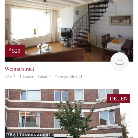
520
€
finde
Weimarstraat
2
12 m
· 1 kamer · Vanaf ? - Onbepaalde tijd
DELEN