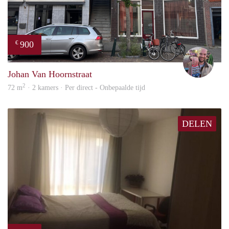
900
€
Daan
Johan Van Hoornstraat
2
72 m
· 2 kamers · Per direct - Onbepaalde tijd
DELEN