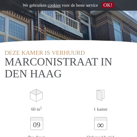
OK!
We gebruiken
cookies
voor de beste service
DEZE KAMER IS VERHUURD
MARCONISTRAAT IN
DEN HAAG
2
60 m
1 kamer
∞
09