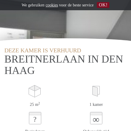
OK!
We gebruiken
cookies
voor de beste service
DEZE KAMER IS VERHUURD
BREITNERLAAN IN DEN
HAAG
2
25 m
1 kamer
∞
?