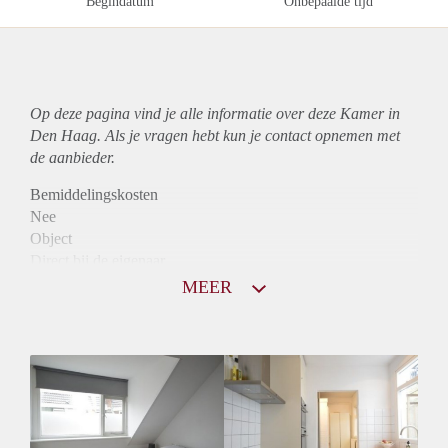
Begindatum
Onbepaalde tijd
Op deze pagina vind je alle informatie over deze Kamer in
Den Haag. Als je vragen hebt kun je contact opnemen met
de aanbieder.
Bemiddelingskosten
Nee
Object
Direct bij de eigenaar
Borg
MEER
615
Garantiestelling
Mogelijk
Huurtoeslag
Mogelijk
Inkomen eis
3,0 X Maandhuur Bruto