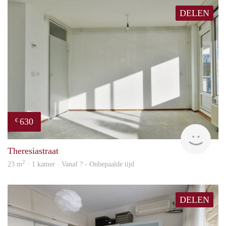
DELEN
630
€
Woni
Theresiastraat
2
23 m
· 1 kamer · Vanaf ? - Onbepaalde tijd
DELEN