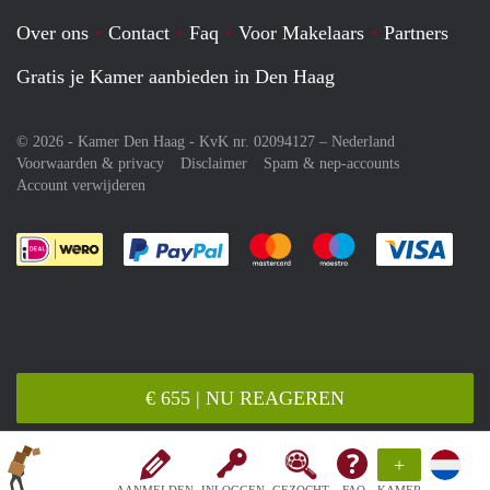
Over ons
Contact
Faq
Voor Makelaars
Partners
Gratis je Kamer aanbieden in Den Haag
© 2026 - Kamer Den Haag - KvK nr. 02094127 –
Nederland
Voorwaarden & privacy
Disclaimer
Spam & nep-accounts
Account verwijderen
Je rekent gemakkelijk af met Paypal
Je rekent gemakkelijk af met M
Je rekent gemakkelij
Je re
€ 655 | NU REAGEREN
+