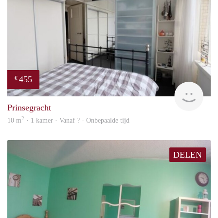
455
€
finde
Prinsegracht
2
10 m
· 1 kamer · Vanaf ? - Onbepaalde tijd
DELEN