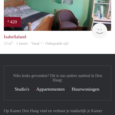
420
€
Woni
Isabellaland
2
13 m
· 1 kamer · Vanaf ? - Onbepaalde tijd
Niks leuks gevonden? Dit is ons andere aanbod in Den
Haag:
Studio's
Appartementen
Huurwoningen
Op Kamer Den Haag vind en verhuur je makkelijk je Kamer