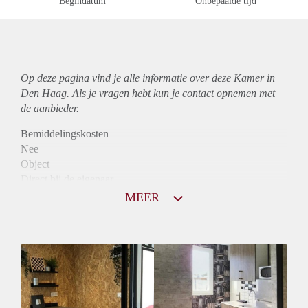
Begindatum
Onbepaalde tijd
Op deze pagina vind je alle informatie over deze Kamer in
Den Haag. Als je vragen hebt kun je contact opnemen met
de aanbieder.
Bemiddelingskosten
Nee
Object
Direct bij de eigenaar
Borg
MEER
865
Garantiestelling
Niet mogelijk
Huurtoeslag
Niet mogelijk
Inkomen eis
N.V.T.