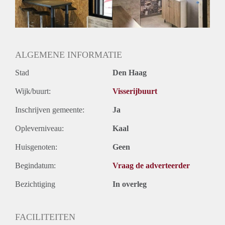
Huurtermijn
Onbepaalde termijn
Oplevering
Gestoffeerd
ALGEMENE INFORMATIE
Stad
Den Haag
Wijk/buurt:
Visserijbuurt
Inschrijven gemeente:
Ja
Opleverniveau:
Kaal
Huisgenoten:
Geen
Begindatum:
Vraag de adverteerder
Bezichtiging
In overleg
FACILITEITEN