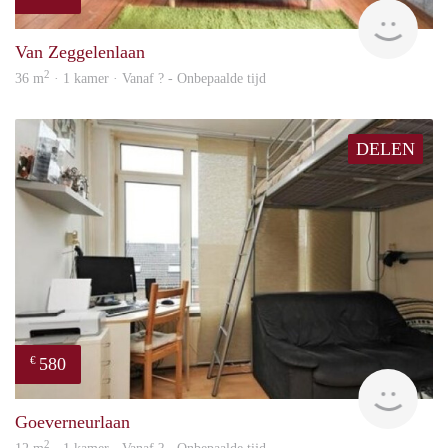
finde
Van Zeggelenlaan
2
36 m
· 1 kamer · Vanaf ? - Onbepaalde tijd
DELEN
580
€
rent
Goeverneurlaan
2