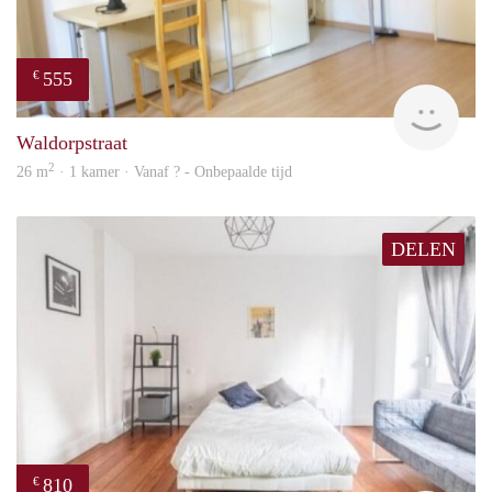
555
€
finde
Waldorpstraat
2
26 m
· 1 kamer · Vanaf ? - Onbepaalde tijd
DELEN
810
€