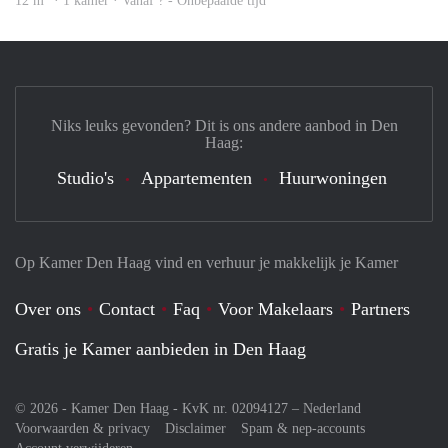
12 m
· 1 kamer · Vanaf ? - Onbepaalde tijd
Niks leuks gevonden? Dit is ons andere aanbod in Den
Haag:
Studio's
Appartementen
Huurwoningen
Op Kamer Den Haag vind en verhuur je makkelijk je Kamer
Over ons
Contact
Faq
Voor Makelaars
Partners
Gratis je Kamer aanbieden in Den Haag
© 2026 - Kamer Den Haag - KvK nr. 02094127 –
Nederland
Voorwaarden & privacy
Disclaimer
Spam & nep-accounts