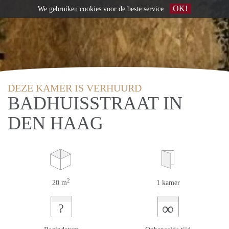
OK!
We gebruiken
cookies
voor de beste service
DEZE KAMER IS VERHUURD
BADHUISSTRAAT IN
DEN HAAG
2
20 m
1 kamer
∞
?