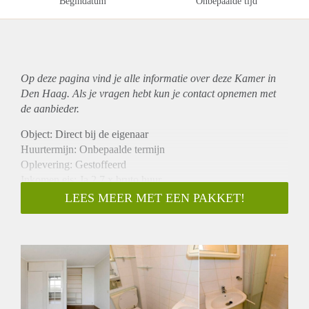
Begindatum
Onbepaalde tijd
Op deze pagina vind je alle informatie over deze Kamer in
Den Haag. Als je vragen hebt kun je contact opnemen met
de aanbieder.
Object: Direct bij de eigenaar
Huurtermijn: Onbepaalde termijn
Oplevering: Gestoffeerd
Inkomen eis: Ja 2,7 x bruto huur
Garantiestelling mogelijk: Ja
LEES MEER MET EEN PAKKET!
Borg: 1 maand
Bemiddeling kosten: Nee
Internet: Ja
Gedeelde keuken: Nee
Gedeelde Douche: Nee
Gedeelde woonkamer: Nee
Huisgenoten: Nee