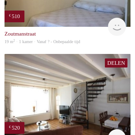
510
€
finde
Zoutmanstraat
2
19 m
· 1 kamer · Vanaf ? - Onbepaalde tijd
DELEN
520
€
finde