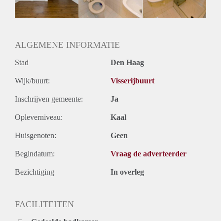
Geslacht huisgenoten: N.v.t.
ALGEMENE INFORMATIE
Stad
Den Haag
Wijk/buurt:
Visserijbuurt
Inschrijven gemeente:
Ja
Opleverniveau:
Kaal
Huisgenoten:
Geen
Begindatum:
Vraag de adverteerder
Bezichtiging
In overleg
FACILITEITEN