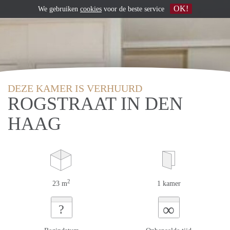
OK!
We gebruiken
cookies
voor de beste service
DEZE KAMER IS VERHUURD
ROGSTRAAT IN DEN
HAAG
2
23 m
1 kamer
∞
?