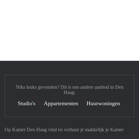
Niks leuks gevonden? Dit is ons andere aanbod in Den
Haag:
Studio's
Appartementen
Huurwoningen
Op Kamer Den Haag vind en verhuur je makkelijk je Kamer