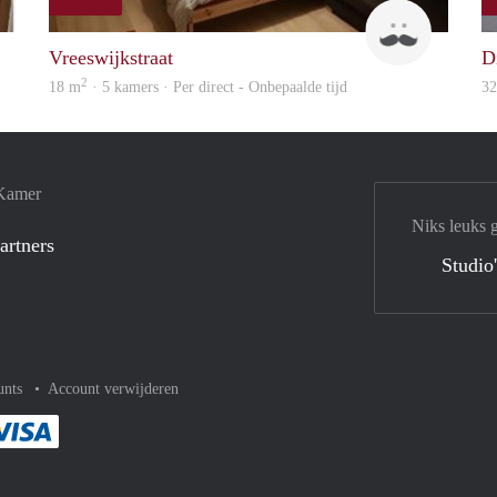
rent
Ravin
Vreeswijkstraat
D
2
18 m
· 5 kamers · Per direct - Onbepaalde tijd
3
 Kamer
Niks leuks 
artners
Studio
unts
Account verwijderen
met Paypal
kelijk af met Mastercard
ent gemakkelijk af met Meastro
Je rekent gemakkelijk af met Visa