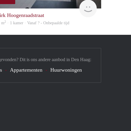
finder
irk Hoogenraadstraat
2
2 m
· 1 kamer · Vanaf ? - Onbepaalde tijd
gevonden? Dit is ons andere aanbod in Den Haag:
's
Appartementen
Huurwoningen