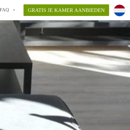
FAQ
GRATIS JE KAMER AANBIEDEN
ag!
en op een Kamer in Den Haag?
van KamerDenHaag?
aarsvergoeding/bemiddelingsvergoeding?