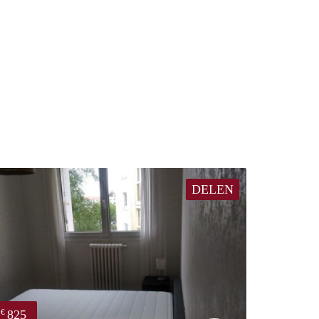
DELEN
825
€