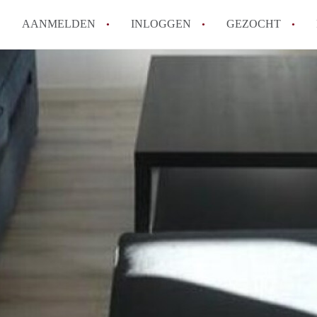
AANMELDEN
INLOGGEN
GEZOCHT
How to translate KamerDenHa
Wat is KamerDenHaag?
Hoeveel kost het om te reager
Wat is de privacyverklaring 
Berekent KamerDenHaag makel
Alle veelgestelde vragen