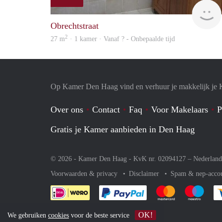
Obrechtstraat
2
27 m
· 1 kamer · Vanaf ? - Onbepaalde tijd
Op Kamer Den Haag vind en verhuur je makkelijk je
Over ons
Contact
Faq
Voor Makelaars
P
Gratis je Kamer aanbieden in Den Haag
© 2026 - Kamer Den Haag - KvK nr. 02094127 –
Nederland
Voorwaarden & privacy
Disclaimer
Spam & nep-acco
Je rekent gemakkelijk af 
Je rekent gemak
Je rek
OK!
We gebruiken
cookies
voor de beste service