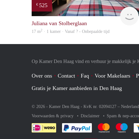
525
€
Juliana van Stolberglaan
2
17 m
· 1 kamer · Vanaf ? - Onbepaalde tijd
Op Kamer Den Haag vind en verhuur je makkelijk je
Over ons
Contact
Faq
Voor Makelaars
P
Gratis je Kamer aanbieden in Den Haag
© 2026 - Kamer Den Haag - KvK nr. 02094127 –
Nederland
Voorwaarden & privacy
Disclaimer
Spam & nep-acco
Je rekent gemakkelijk af 
Je rekent gemak
Je rek