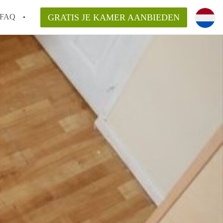
FAQ
GRATIS JE KAMER AANBIEDEN
ag!
en op een Kamer in Den Haag?
van KamerDenHaag?
aarsvergoeding/bemiddelingsvergoeding?