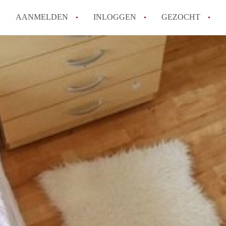
AANMELDEN
INLOGGEN
GEZOCHT
How to translate KamerDenHa
Wat is KamerDenHaag?
Hoeveel kost het om te reager
Wat is de privacyverklaring 
Berekent KamerDenHaag makel
Alle veelgestelde vragen