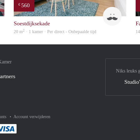
560
€
rent
Koko
Soestdijksekade
F
2
20 m
· 1 kamer · Per direct - Onbepaalde tijd
1
 Kamer
Niks leuks 
artners
Studio
unts
Account verwijderen
met Paypal
kelijk af met Mastercard
ent gemakkelijk af met Meastro
Je rekent gemakkelijk af met Visa