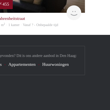
455
€
Woning
ahrenheitstraat
2
4 m
· 1 kamer · Vanaf ? - Onbepaalde tijd
gevonden? Dit is ons andere aanbod in Den Haag:
's
Appartementen
Huurwoningen