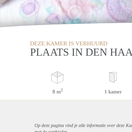
DEZE KAMER IS VERHUURD
PLAATS IN DEN HA
2
8 m
1 kamer
Op deze pagina vind je alle informatie over deze K
met de aanbieder.