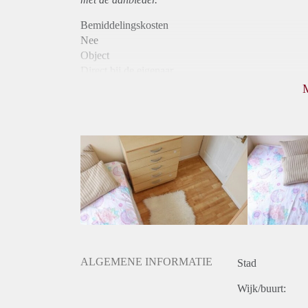
Bemiddelingskosten
Nee
Object
Direct bij de eigenaar
Borg
330
Garantiestelling
Niet mogelijk
Huurtoeslag
Niet mogelijk
Inkomen eis
N.V.T.
Huurtermijn
Onbepaalde termijn
Oplevering
Kaal
ALGEMENE INFORMATIE
Stad
Wijk/buurt: