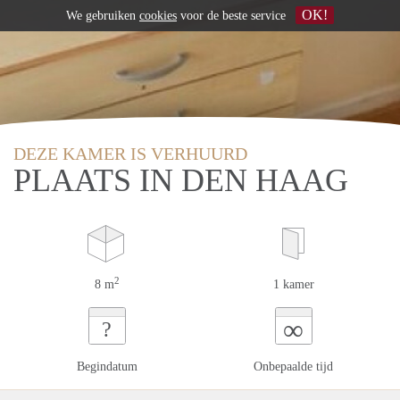
OK!
We gebruiken
cookies
voor de beste service
DEZE KAMER IS VERHUURD
PLAATS IN DEN HAAG
2
8 m
1 kamer
∞
?
Begindatum
Onbepaalde tijd