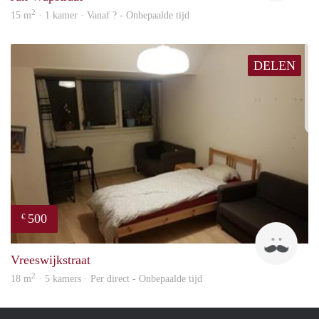
2
15 m
· 1 kamer · Vanaf ? - Onbepaalde tijd
DELEN
500
€
Ravi
Vreeswijkstraat
2
18 m
· 5 kamers · Per direct - Onbepaalde tijd