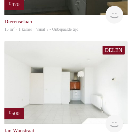
470
€
finde
Dierenselaan
2
15 m
· 1 kamer · Vanaf ? - Onbepaalde tijd
DELEN
500
€
finde
Jan Wapstraat