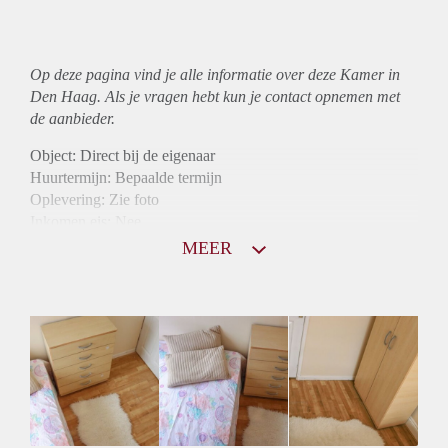
Op deze pagina vind je alle informatie over deze Kamer in
Den Haag. Als je vragen hebt kun je contact opnemen met
de aanbieder.
Object: Direct bij de eigenaar
Huurtermijn: Bepaalde termijn
Oplevering: Zie foto
Inkomen eis: Nee
Borg: 1 maand
MEER
Bemiddeling kosten: Nee
Internet: Ja
Gedeelde keuken: Ja
Gedeelde Douche: Ja
Gedeelde woonkamer: Ja
Huisgenoten: Ja