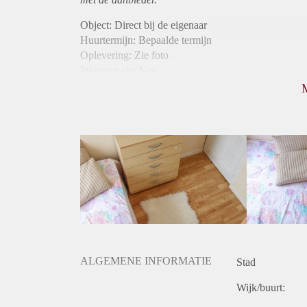
Object: Direct bij de eigenaar
Huurtermijn: Bepaalde termijn
Oplevering: Zie foto
Inkomen eis: Nee
Borg: 1 maand
Bemiddeling kosten: Nee
Internet: Ja
Gedeelde keuken: Ja
Gedeelde Douche: Ja
Gedeelde woonkamer: Ja
Huisgenoten: Ja
ALGEMENE INFORMATIE
Stad
Wijk/buurt: