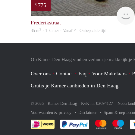
775
€
Frederikstraat
2
35 m
· 1 kamer · Vanaf ? - Onbepaalde tijd
Op Kamer Den Haag vind en verhuur je makkelijk je
Over ons
Contact
Faq
Voor Makelaars
P
Gratis je Kamer aanbieden in Den Haag
© 2026 - Kamer Den Haag - KvK nr. 02094127 –
Nederland
Voorwaarden & privacy
Disclaimer
Spam & nep-acco
Je rekent gemakkelijk af 
Je rekent gemak
Je rek