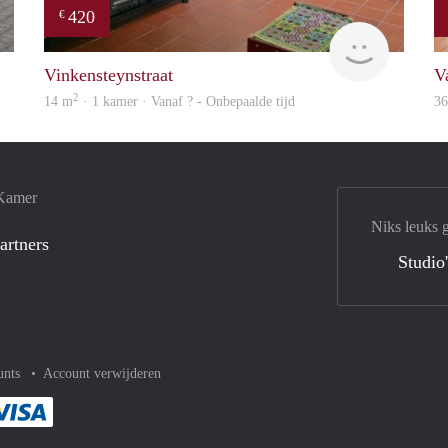
420
€
Woning
Woning
Vinkensteynstraat
V
2
14 m
· 1 kamer · Vanaf ? - Onbepaalde tijd
3
 Kamer
Niks leuks 
artners
Studio
unts
Account verwijderen
met Paypal
kelijk af met Mastercard
ent gemakkelijk af met Meastro
Je rekent gemakkelijk af met Visa