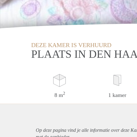
DEZE KAMER IS VERHUURD
PLAATS IN DEN HA
2
8 m
1 kamer
Op deze pagina vind je alle informatie over deze K
met de aanbieder.