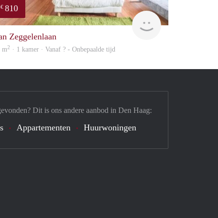
810
€
finder
an Zeggelenlaan
2
6 m
· 1 kamer · Vanaf ? - Onbepaalde tijd
gevonden? Dit is ons andere aanbod in Den Haag:
's
Appartementen
Huurwoningen