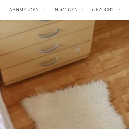
AANMELDEN
INLOGGEN
GEZOCHT
How to translate KamerDenHa
Wat is KamerDenHaag?
Hoeveel kost het om te reager
Wat is de privacyverklaring 
Berekent KamerDenHaag makel
Alle veelgestelde vragen