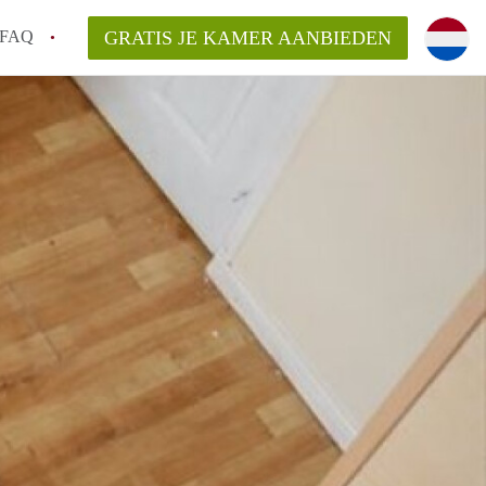
FAQ
GRATIS JE KAMER AANBIEDEN
ag!
en op een Kamer in Den Haag?
van KamerDenHaag?
aarsvergoeding/bemiddelingsvergoeding?