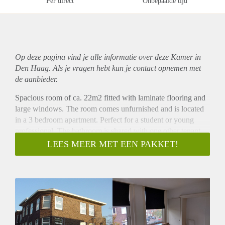
Per direct
Onbepaalde tijd
Op deze pagina vind je alle informatie over deze Kamer in
Den Haag. Als je vragen hebt kun je contact opnemen met
de aanbieder.
Spacious room of ca. 22m2 fitted with laminate flooring and
large windows. The room comes unfurnished and is located
in a 3 bedroom apartment. Perfect for a student or young
professional. The bathroom is shared with one other tenant
and the kitchen with a stove, fridge, sink and storage space.
LEES MEER MET EEN PAKKET!
Separate toilet. Washing machine available as well.
Location
The apartment is located close to Thorbeckelaan and
Appelstraat. Tram lines 2 and 3 as well as bus line 21 and 23
can be found close by to the house. Excellent shops, fitness
and sauna facilities and supermarket within walking distance.
Nearby International School of The Hague and the dunes and