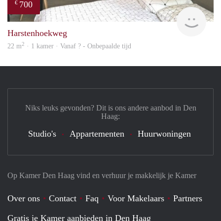
700
€
finde
Harstenhoekweg
2
22 m
· 1 kamer · Vanaf ? - Onbepaalde tijd
Niks leuks gevonden? Dit is ons andere aanbod in Den
Haag:
Studio's
Appartementen
Huurwoningen
Op Kamer Den Haag vind en verhuur je makkelijk je Kamer
Over ons
Contact
Faq
Voor Makelaars
Partners
Gratis je Kamer aanbieden in Den Haag