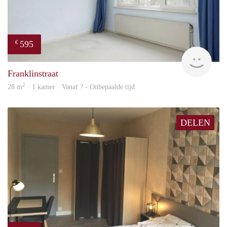
595
€
finde
Franklinstraat
2
28 m
· 1 kamer · Vanaf ? - Onbepaalde tijd
DELEN