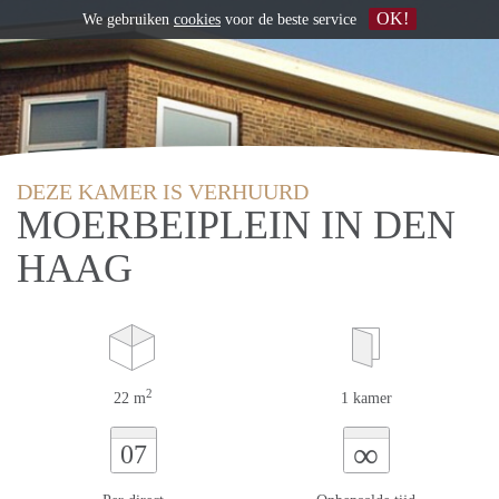
OK!
We gebruiken
cookies
voor de beste service
DEZE KAMER IS VERHUURD
MOERBEIPLEIN IN DEN
HAAG
2
22 m
1 kamer
∞
07