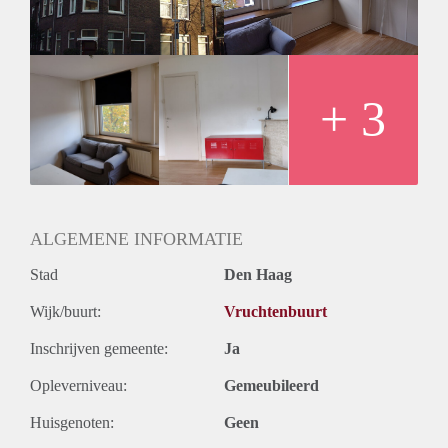
beach of Kijkduin. The trams from Laan van Meerdervoort
will bring you to the International Zone of The Hague with
its various embassies, Europol, ICC and ICTY offices.
Key aspects
- Spacious room of ca. 22m2!
+ 3
- Laminate flooring
- Washing machine
- Students allowed
Rental price: €750 incl. gas, water, electricity - Unfurnished
ALGEMENE INFORMATIE
Stad
Den Haag
Wijk/buurt:
Vruchtenbuurt
Inschrijven gemeente:
Ja
Opleverniveau:
Gemeubileerd
Huisgenoten:
Geen