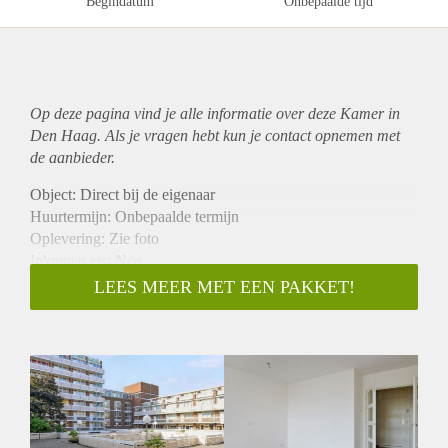
Begindatum
Onbepaalde tijd
Op deze pagina vind je alle informatie over deze Kamer in
Den Haag. Als je vragen hebt kun je contact opnemen met
de aanbieder.
Object: Direct bij de eigenaar
Huurtermijn: Onbepaalde termijn
Oplevering: Zie foto
Inkomen eis: Nee
Garantiestelling mogelijk: Nee
LEES MEER MET EEN PAKKET!
Borg: 1 Maand
Bemiddeling kosten: Nee
Woningdelers toegestaan: Nee
Huisdieren toegestaan: Afhankelijk van de Eigenaar
Huurtoeslag grens: Ja
Geschikt voor studenten: Afhankelijk van de Eigenaar