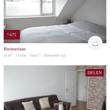
675
€
Woni
Breitnerlaan
2
25 m
· 1 kamer · Vanaf ? - Onbepaalde tijd
DELEN