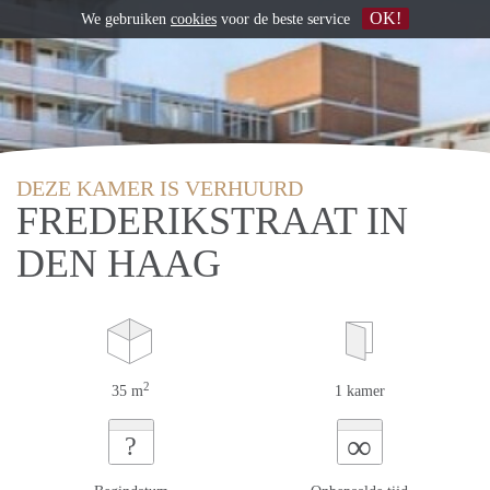
OK!
We gebruiken
cookies
voor de beste service
DEZE KAMER IS VERHUURD
FREDERIKSTRAAT IN
DEN HAAG
2
35 m
1 kamer
∞
?