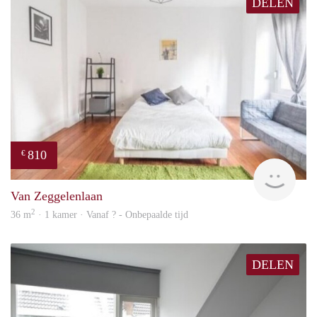
DELEN
810
€
finde
Van Zeggelenlaan
2
36 m
· 1 kamer · Vanaf ? - Onbepaalde tijd
DELEN