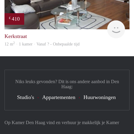
410
€
finde
Kerkstraat
2
12 m
· 1 kamer · Vanaf ? - Onbepaalde tijd
Niks leuks gevonden? Dit is ons andere aanbod in Den
Haag:
Studio's
Appartementen
Huurwoningen
Op Kamer Den Haag vind en verhuur je makkelijk je Kamer