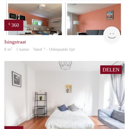
360
€
finde
Isingstraat
2
8 m
· 1 kamer · Vanaf ? - Onbepaalde tijd
DELEN