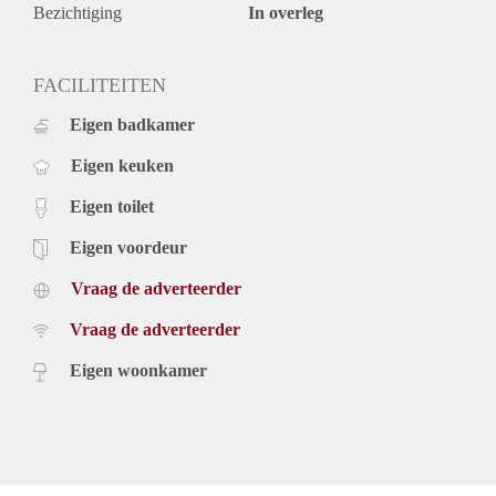
- Public transport connections nearby
Bezichtiging
In overleg
- Cleaning service
- Available for a single person for 6 or 8 months
Rental price: €1250,- including gas, water, cleaning,
FACILITEITEN
electricity, TV & internet - Furnished
Eigen badkamer
Eigen keuken
Eigen toilet
Eigen voordeur
Vraag de adverteerder
Vraag de adverteerder
Eigen woonkamer