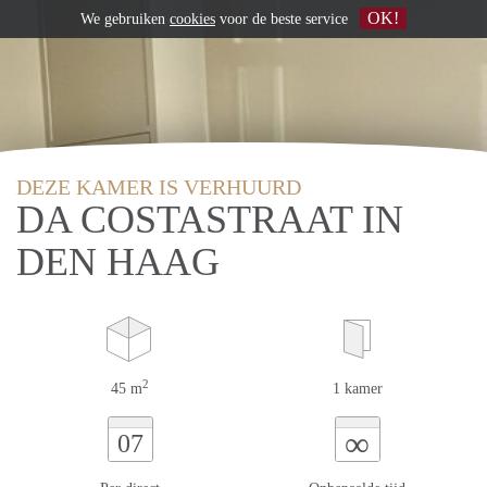
OK!
We gebruiken
cookies
voor de beste service
DEZE KAMER IS VERHUURD
DA COSTASTRAAT IN
DEN HAAG
2
45 m
1 kamer
∞
07