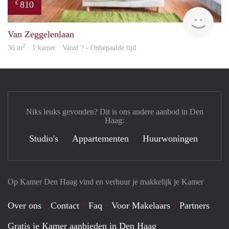
810
€
finde
Van Zeggelenlaan
2
36 m
· 1 kamer · Vanaf ? - Onbepaalde tijd
Niks leuks gevonden? Dit is ons andere aanbod in Den
Haag:
Studio's
Appartementen
Huurwoningen
Op Kamer Den Haag vind en verhuur je makkelijk je Kamer
Over ons
Contact
Faq
Voor Makelaars
Partners
Gratis je Kamer aanbieden in Den Haag