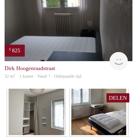
825
€
finde
Dirk Hoogenraadstraat
2
32 m
· 1 kamer · Vanaf ? - Onbepaalde tijd
DELEN