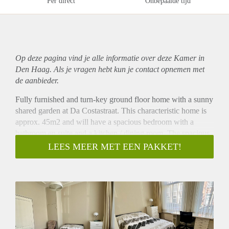
Per direct
Onbepaalde tijd
Op deze pagina vind je alle informatie over deze Kamer in
Den Haag. Als je vragen hebt kun je contact opnemen met
de aanbieder.
Fully furnished and turn-key ground floor home with a sunny
shared garden at Da Costastraat. This characteristic home is
approx. 45m2 and will have a spacious bedroom with a
bathroom en suite and a kitchen / dining room. The spacious
garden is shared with all the people in the house. This cozy
LEES MEER MET EEN PAKKET!
home will be available directly for one person. Located next
to the city centre of The Hague in the famous
Zeeheldenkwartier area. The tramstop at Elandstraat is just
around the corner as well as a big supermarket and many
shops, bars and restaurants.
Layout
Shared entrance from the street. Entrance to the apartment