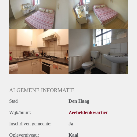
Inkomen eis
N.V.T.
Huurtermijn
Onbepaalde termijn
Oplevering
Kaal
ALGEMENE INFORMATIE
Stad
Den Haag
Wijk/buurt:
Zeeheldenkwartier
Inschrijven gemeente:
Ja
Opleverniveau:
Kaal