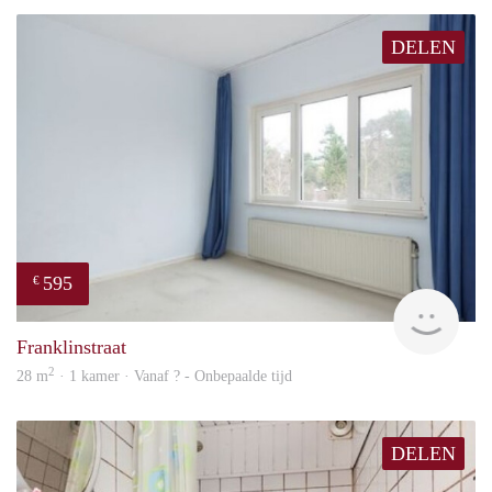
DELEN
595
€
finde
Franklinstraat
2
28 m
· 1 kamer · Vanaf ? - Onbepaalde tijd
DELEN