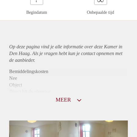
Begindatum
Onbepaalde tijd
Op deze pagina vind je alle informatie over deze Kamer in
Den Haag. Als je vragen hebt kun je contact opnemen met
de aanbieder.
Bemiddelingskosten
Nee
Object
Direct bij de eigenaar
Borg
MEER
370
Garantiestelling
Niet mogelijk
Huurtoeslag
Niet mogelijk