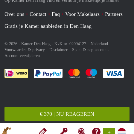
Op Kamer Den Haag vind en verhuur je makkelijk je Kamer
Over ons
Contact
Faq
Voor Makelaars
Partners
Gratis je Kamer aanbieden in Den Haag
© 2026 - Kamer Den Haag - KvK nr. 02094127 –
Nederland
Voorwaarden & privacy
Disclaimer
Spam & nep-accounts
Account verwijderen
Je rekent gemakkelijk af met Paypal
Je rekent gemakkelijk af met M
Je rekent gemakkelij
Je re
€ 370 | NU REAGEREN
+