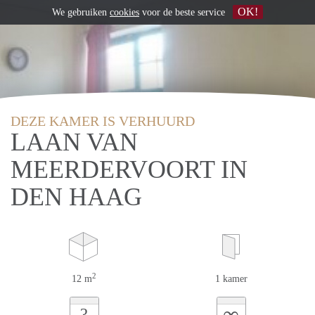
OK!
We gebruiken
cookies
voor de beste service
DEZE KAMER IS VERHUURD
LAAN VAN
MEERDERVOORT IN
DEN HAAG
2
12 m
1 kamer
∞
?