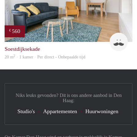
560
€
Kok
Soestdijksekade
2
20 m
· 1 kamer · Per direct - Onbepaalde tijd
Niks leuks gevonden? Dit is ons andere aanbod in Den
Haag:
Studio's
Appartementen
Huurwoningen