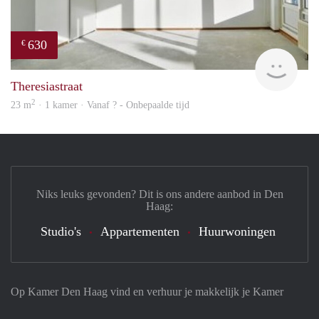
630
€
Woni
Theresiastraat
2
23 m
· 1 kamer · Vanaf ? - Onbepaalde tijd
Niks leuks gevonden? Dit is ons andere aanbod in Den
Haag:
Studio's
Appartementen
Huurwoningen
Op Kamer Den Haag vind en verhuur je makkelijk je Kamer