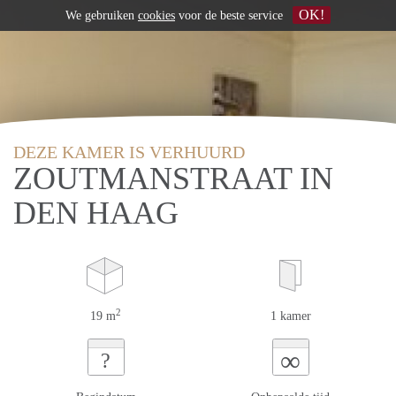
OK!
We gebruiken
cookies
voor de beste service
DEZE KAMER IS VERHUURD
ZOUTMANSTRAAT IN
DEN HAAG
2
19 m
1 kamer
∞
?