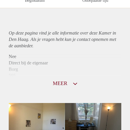
Begindatum
Onbepaalde tijd
Op deze pagina vind je alle informatie over deze Kamer in
Den Haag. Als je vragen hebt kun je contact opnemen met
de aanbieder.
Nee
Direct bij de eigenaar
Borg
595
Garantiestelling
MEER
Niet mogelijk
Huurtoeslag
Niet mogelijk
Inkomen eis
N.V.T.
Huurtermijn
Onbepaalde termijn