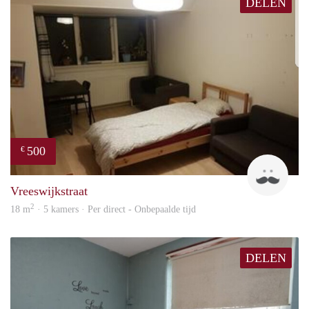
DELEN
500
€
Ravi
Vreeswijkstraat
2
18 m
· 5 kamers · Per direct - Onbepaalde tijd
DELEN