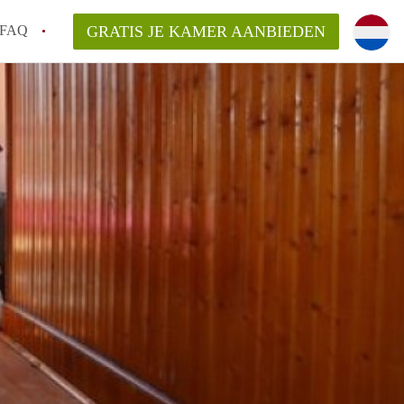
FAQ
GRATIS JE KAMER AANBIEDEN
ag!
en op een Kamer in Den Haag?
van KamerDenHaag?
aarsvergoeding/bemiddelingsvergoeding?