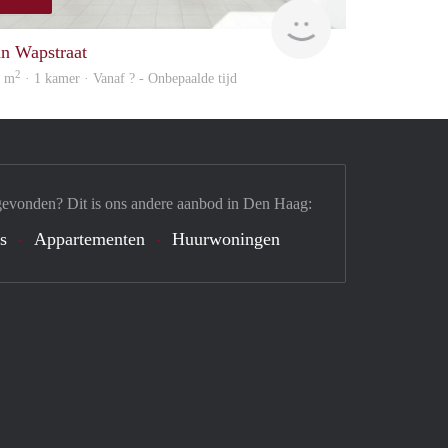
finder
an Wapstraat
2
5 m
· 1 kamer · Vanaf ? - Onbepaalde tijd
gevonden? Dit is ons andere aanbod in Den Haag:
's
Appartementen
Huurwoningen