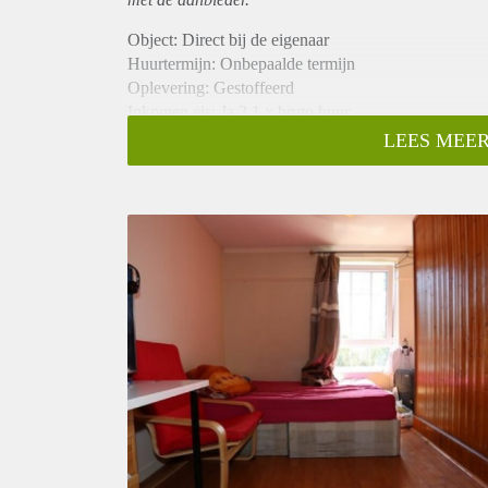
Object: Direct bij de eigenaar
Huurtermijn: Onbepaalde termijn
Oplevering: Gestoffeerd
Inkomen eis: Ja 3,1 x bruto huur
Garantiestelling mogelijk: Ja
LEES MEER
Borg: 1 maand
Bemiddeling kosten: Nee
Internet: Ja
Gedeelde keuken: Nee
Gedeelde Douche: Nee
Gedeelde woonkamer: Nee
Huisgenoten: Nee
Geslacht huisgenoten: N.v.t.