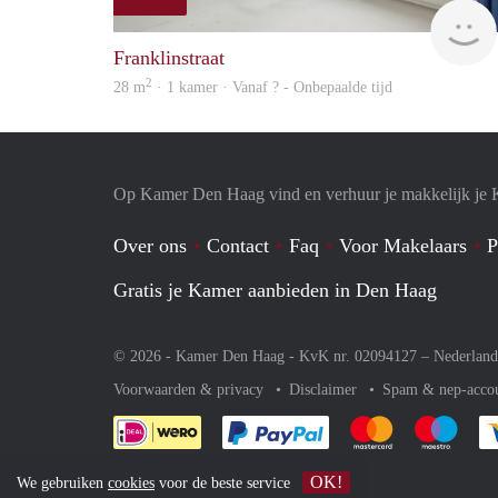
Franklinstraat
2
28 m
· 1 kamer · Vanaf ? - Onbepaalde tijd
Op Kamer Den Haag vind en verhuur je makkelijk je
Over ons
Contact
Faq
Voor Makelaars
P
Gratis je Kamer aanbieden in Den Haag
© 2026 - Kamer Den Haag - KvK nr. 02094127 –
Nederland
Voorwaarden & privacy
Disclaimer
Spam & nep-acco
Je rekent gemakkelijk af 
Je rekent gemak
Je rek
OK!
We gebruiken
cookies
voor de beste service