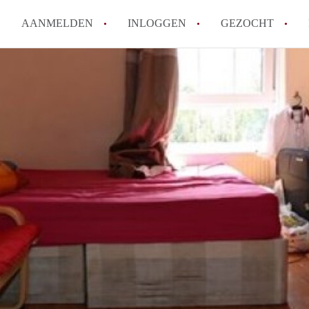
AANMELDEN
INLOGGEN
GEZOCHT
How to translate KamerDenHa
Wat is KamerDenHaag?
Hoeveel kost het om te reager
Wat is de privacyverklaring 
Berekent KamerDenHaag makel
Alle veelgestelde vragen