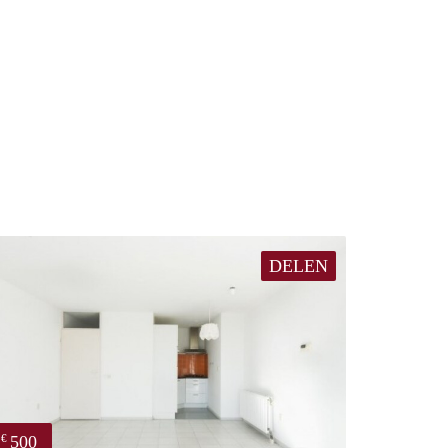
DELEN
500
€