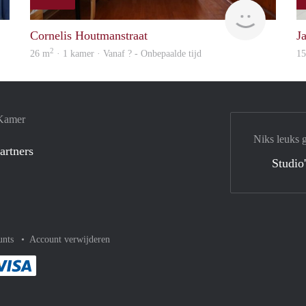
finder
Woning
Cornelis Houtmanstraat
J
2
26 m
· 1 kamer · Vanaf ? - Onbepaalde tijd
1
 Kamer
Niks leuks 
artners
Studio
unts
Account verwijderen
met Paypal
kelijk af met Mastercard
ent gemakkelijk af met Meastro
Je rekent gemakkelijk af met Visa