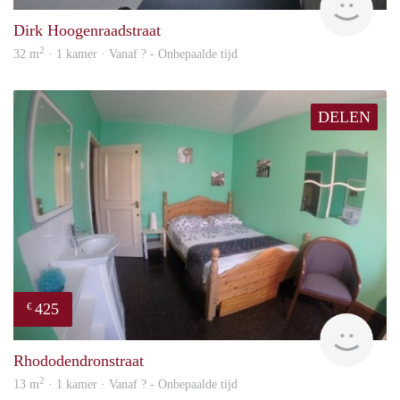
Dirk Hoogenraadstraat
2
32 m
· 1 kamer · Vanaf ? - Onbepaalde tijd
DELEN
425
€
rent
Rhododendronstraat
2
13 m
· 1 kamer · Vanaf ? - Onbepaalde tijd