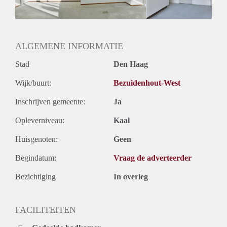
Geslacht huisgenoten: N.v.t.
ALGEMENE INFORMATIE
Stad
Den Haag
Wijk/buurt:
Bezuidenhout-West
Inschrijven gemeente:
Ja
Opleverniveau:
Kaal
Huisgenoten:
Geen
Begindatum:
Vraag de adverteerder
Bezichtiging
In overleg
FACILITEITEN