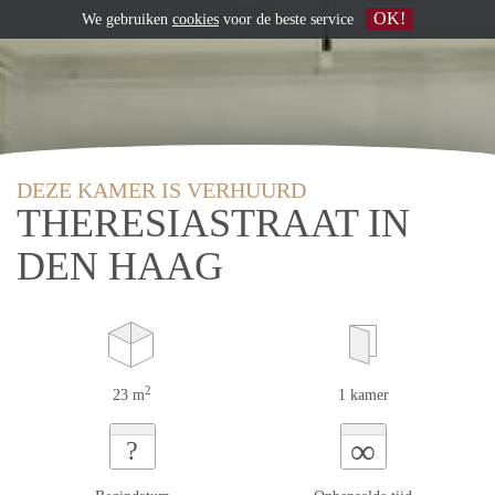
OK!
We gebruiken
cookies
voor de beste service
DEZE KAMER IS VERHUURD
THERESIASTRAAT IN
DEN HAAG
2
23 m
1 kamer
∞
?