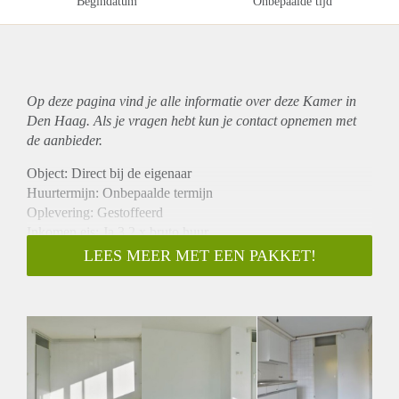
Begindatum
Onbepaalde tijd
Op deze pagina vind je alle informatie over deze Kamer in
Den Haag. Als je vragen hebt kun je contact opnemen met
de aanbieder.
Object: Direct bij de eigenaar
Huurtermijn: Onbepaalde termijn
Oplevering: Gestoffeerd
Inkomen eis: Ja 3,2 x bruto huur
Garantiestelling mogelijk: Ja
LEES MEER MET EEN PAKKET!
Borg: 1 maand
Bemiddeling kosten: Nee
Internet: Ja
Gedeelde keuken: Nee
Gedeelde Douche: Nee
Gedeelde woonkamer: Nee
Huisgenoten: Nee