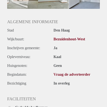
Geslacht huisgenoten: N.v.t.
ALGEMENE INFORMATIE
Stad
Den Haag
Wijk/buurt:
Bezuidenhout-West
Inschrijven gemeente:
Ja
Opleverniveau:
Kaal
Huisgenoten:
Geen
Begindatum:
Vraag de adverteerder
Bezichtiging
In overleg
FACILITEITEN