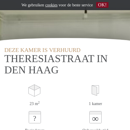
OK!
We gebruiken
cookies
voor de beste service
DEZE KAMER IS VERHUURD
THERESIASTRAAT IN
DEN HAAG
2
23 m
1 kamer
∞
?