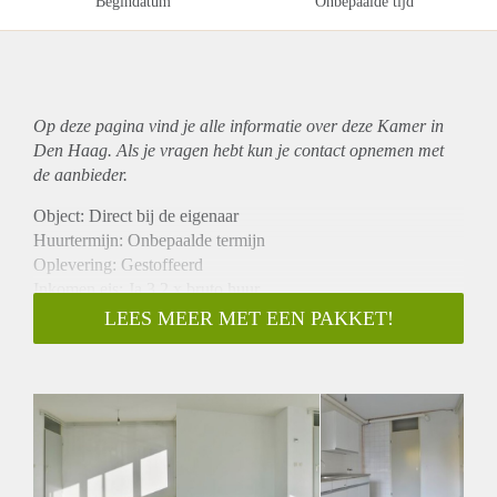
Begindatum
Onbepaalde tijd
Op deze pagina vind je alle informatie over deze Kamer in
Den Haag. Als je vragen hebt kun je contact opnemen met
de aanbieder.
Object: Direct bij de eigenaar
Huurtermijn: Onbepaalde termijn
Oplevering: Gestoffeerd
Inkomen eis: Ja 3,2 x bruto huur
Garantiestelling mogelijk: Ja
LEES MEER MET EEN PAKKET!
Borg: 1 maand
Bemiddeling kosten: Nee
Internet: Ja
Gedeelde keuken: Nee
Gedeelde Douche: Nee
Gedeelde woonkamer: Nee
Huisgenoten: Nee