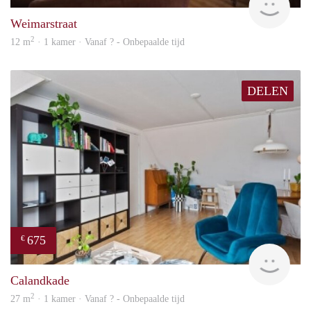
Weimarstraat
2
12 m
· 1 kamer · Vanaf ? - Onbepaalde tijd
DELEN
675
€
finde
Calandkade
2
27 m
· 1 kamer · Vanaf ? - Onbepaalde tijd