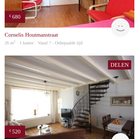
680
€
finde
Cornelis Houtmanstraat
2
26 m
· 1 kamer · Vanaf ? - Onbepaalde tijd
DELEN
520
€
finde