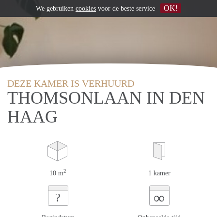
OK!
We gebruiken
cookies
voor de beste service
DEZE KAMER IS VERHUURD
THOMSONLAAN IN DEN
HAAG
2
10 m
1 kamer
∞
?