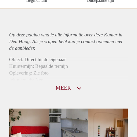
Begindatum
Onbepaalde tijd
Op deze pagina vind je alle informatie over deze Kamer in
Den Haag. Als je vragen hebt kun je contact opnemen met
de aanbieder.
Object: Direct bij de eigenaar
Huurtermijn: Bepaalde termijn
Oplevering: Zie foto
Inkomen eis: Nee
Borg: 1 maand
MEER
Bemiddeling kosten: Nee
Internet: Ja
Gedeelde keuken: Ja
Gedeelde Douche: Ja
Gedeelde woonkamer: Ja
Huisgenoten: Ja