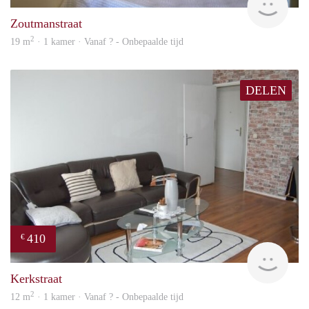
Zoutmanstraat
2
19 m
· 1 kamer · Vanaf ? - Onbepaalde tijd
DELEN
410
€
finde
Kerkstraat
2
12 m
· 1 kamer · Vanaf ? - Onbepaalde tijd