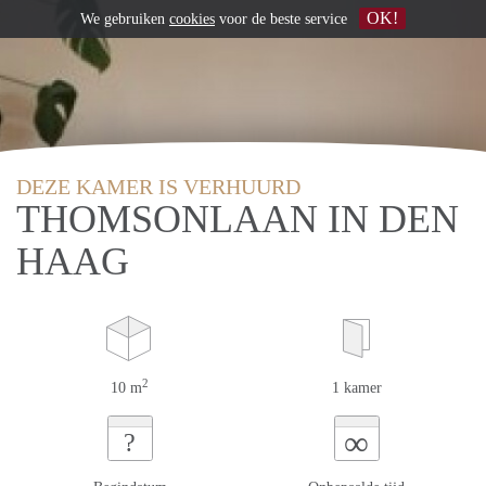
OK!
We gebruiken
cookies
voor de beste service
DEZE KAMER IS VERHUURD
THOMSONLAAN IN DEN
HAAG
2
10 m
1 kamer
∞
?