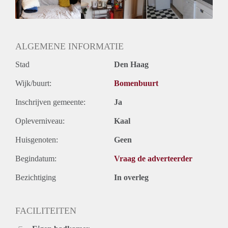
Huurtermijn
Onbepaalde termijn
Oplevering
Gestoffeerd
ALGEMENE INFORMATIE
Stad
Den Haag
Wijk/buurt:
Bomenbuurt
Inschrijven gemeente:
Ja
Opleverniveau:
Kaal
Huisgenoten:
Geen
Begindatum:
Vraag de adverteerder
Bezichtiging
In overleg
FACILITEITEN