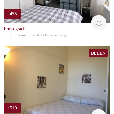
455
€
finde
Prinsegracht
2
10 m
· 1 kamer · Vanaf ? - Onbepaalde tijd
DELEN
510
€
finde