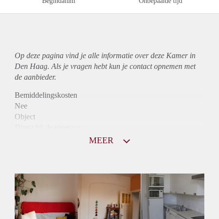
Begindatum
Onbepaalde tijd
Op deze pagina vind je alle informatie over deze Kamer in
Den Haag. Als je vragen hebt kun je contact opnemen met
de aanbieder.
Bemiddelingskosten
Nee
Object
Direct bij de eigenaar
Borg
MEER
330
Garantiestelling
Niet mogelijk
Huurtoeslag
Niet mogelijk
Inkomen eis
N.V.T.