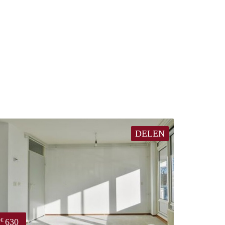
DELEN
630
€