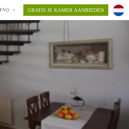
FAQ
GRATIS JE KAMER AANBIEDEN
ag!
en op een Kamer in Den Haag?
van KamerDenHaag?
aarsvergoeding/bemiddelingsvergoeding?