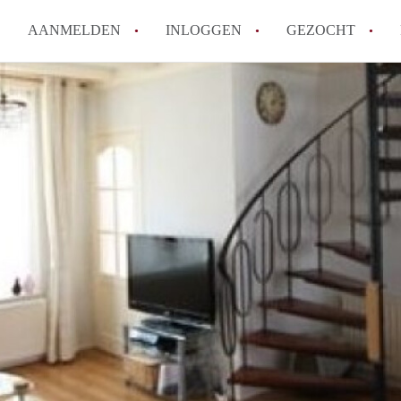
AANMELDEN
INLOGGEN
GEZOCHT
How to translate KamerDenHa
Wat is KamerDenHaag?
Hoeveel kost het om te reager
Wat is de privacyverklaring 
Berekent KamerDenHaag makel
Alle veelgestelde vragen