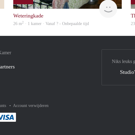
Rojbin
Woning
Weteringkade
T
2
26 m
· 1 kamer · Vanaf ? - Onbepaalde tijd
2
 Kamer
Niks leuks 
artners
Studio
unts
Account verwijderen
met Paypal
kelijk af met Mastercard
ent gemakkelijk af met Meastro
Je rekent gemakkelijk af met Visa