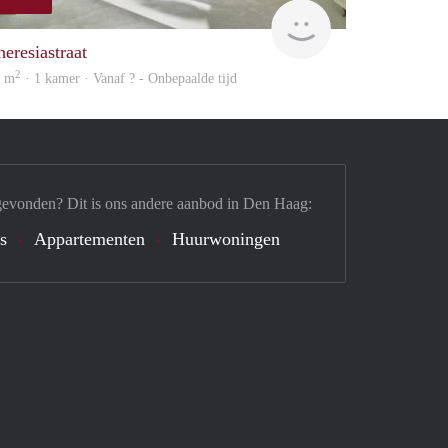
Woning
heresiastraat
2
3 m
· 1 kamer · Vanaf ? - Onbepaalde tijd
gevonden? Dit is ons andere aanbod in Den Haag:
's
Appartementen
Huurwoningen