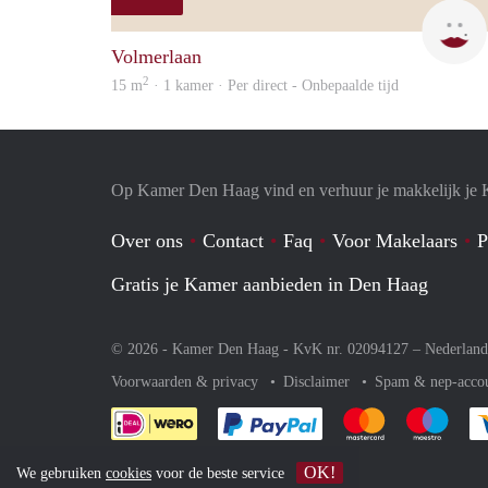
Volmerlaan
2
15 m
· 1 kamer · Per direct - Onbepaalde tijd
Op Kamer Den Haag vind en verhuur je makkelijk je
Over ons
Contact
Faq
Voor Makelaars
P
Gratis je Kamer aanbieden in Den Haag
© 2026 - Kamer Den Haag - KvK nr. 02094127 –
Nederland
Voorwaarden & privacy
Disclaimer
Spam & nep-acco
Je rekent gemakkelijk af 
Je rekent gemak
Je rek
OK!
We gebruiken
cookies
voor de beste service