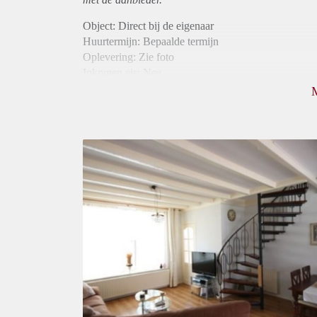
Object: Direct bij de eigenaar
Huurtermijn: Bepaalde termijn
Oplevering: Zie foto
Inkomen eis: Nee
Borg: 1 maand
Bemiddeling kosten: Nee
Internet: Ja
Gedeelde keuken: Ja
Gedeelde Douche: Ja
Gedeelde woonkamer: Ja
Huisgenoten: Ja