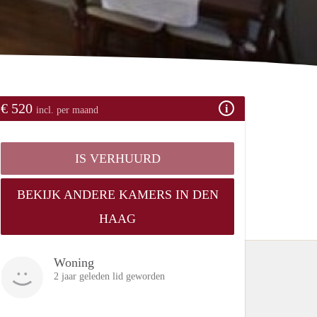
€ 520
incl. per maand
IS VERHUURD
BEKIJK ANDERE KAMERS IN DEN
HAAG
Woning
2 jaar geleden lid geworden