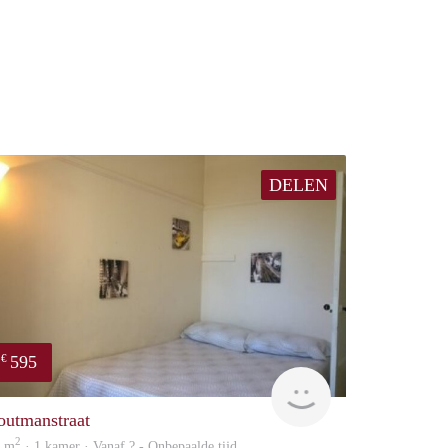
DELEN
595
€
finder
outmanstraat
2
5 m
· 1 kamer · Vanaf ? - Onbepaalde tijd