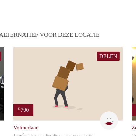
ALTERNATIEF VOOR DEZE LOCATIE
DELEN
700
€
finder
Rojbin
Volmerlaan
Z
2
15 m
· 1 kamer · Per direct - Onbepaalde tijd
1