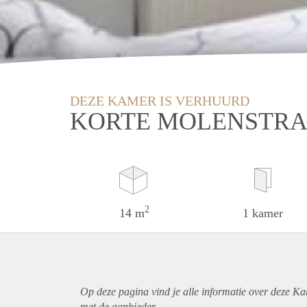
DEZE KAMER IS VERHUURD
KORTE MOLENSTRA
2
14 m
1 kamer
Op deze pagina vind je alle informatie over deze K
met de aanbieder.