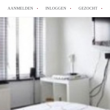
AANMELDEN
INLOGGEN
GEZOCHT
How to translate KamerDenHa
Wat is KamerDenHaag?
Hoeveel kost het om te reager
Wat is de privacyverklaring 
Berekent KamerDenHaag makel
Alle veelgestelde vragen