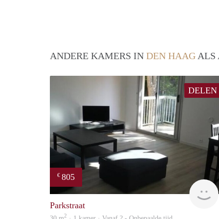
ANDERE KAMERS IN
DEN HAAG
ALS 
DELEN
805
€
Parkstraat
2
30 m
· 1 kamer · Vanaf ? - Onbepaalde tijd