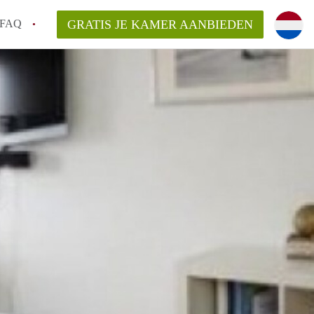
FAQ
GRATIS JE KAMER AANBIEDEN
ag!
en op een Kamer in Den Haag?
van KamerDenHaag?
aarsvergoeding/bemiddelingsvergoeding?