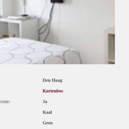
Den Haag
Kortenbos
eente:
Ja
Kaal
Geen