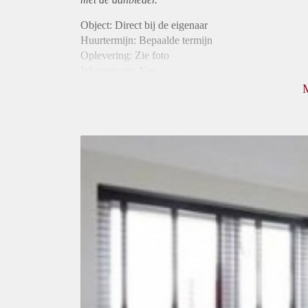
Object: Direct bij de eigenaar
Huurtermijn: Bepaalde termijn
Oplevering: Zie foto
Inkomen eis: Nee
Borg: 1 maand
Bemiddeling kosten: Nee
Internet: Ja
Gedeelde keuken: Ja
Gedeelde Douche: Ja
Gedeelde woonkamer: Ja
Huisgenoten: Ja