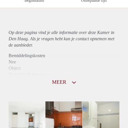
Begindatum
Onbepaalde tijd
Op deze pagina vind je alle informatie over deze Kamer in
Den Haag. Als je vragen hebt kun je contact opnemen met
de aanbieder.
Bemiddelingskosten
Nee
Object
Direct bij de eigenaar
Borg
MEER
475
Garantiestelling
Niet mogelijk
Huurtoeslag
Niet mogelijk
Inkomen eis
N.V.T.