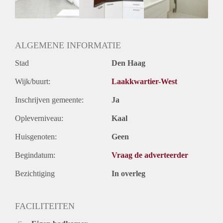
Huurtermijn
Onbepaalde termijn
Oplevering
Gestoffeerd
ALGEMENE INFORMATIE
Stad
Den Haag
Wijk/buurt:
Laakkwartier-West
Inschrijven gemeente:
Ja
Opleverniveau:
Kaal
Huisgenoten:
Geen
Begindatum:
Vraag de adverteerder
Bezichtiging
In overleg
FACILITEITEN