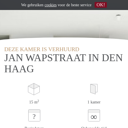
OK!
We gebruiken
cookies
voor de beste service
DEZE KAMER IS VERHUURD
JAN WAPSTRAAT IN DEN
HAAG
2
15 m
1 kamer
∞
?