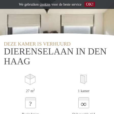
OK!
We gebruiken
cookies
voor de beste service
DEZE KAMER IS VERHUURD
DIERENSELAAN IN DEN
HAAG
2
27 m
1 kamer
∞
?