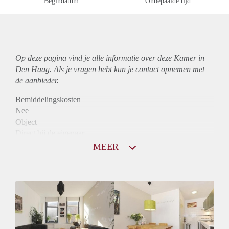
Begindatum
Onbepaalde tijd
Op deze pagina vind je alle informatie over deze Kamer in
Den Haag. Als je vragen hebt kun je contact opnemen met
de aanbieder.
Bemiddelingskosten
Nee
Object
Direct bij de eigenaar
Borg
MEER
575
Garantiestelling
Mogelijk
Huurtoeslag
Mogelijk
Inkomen eis
2,8 X Maandhuur Bruto