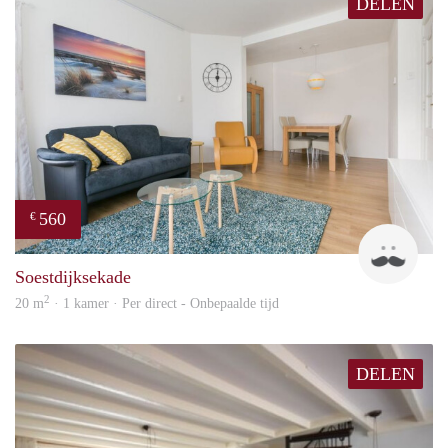
DELEN
560
€
Kok
Soestdijksekade
2
20 m
· 1 kamer · Per direct - Onbepaalde tijd
DELEN