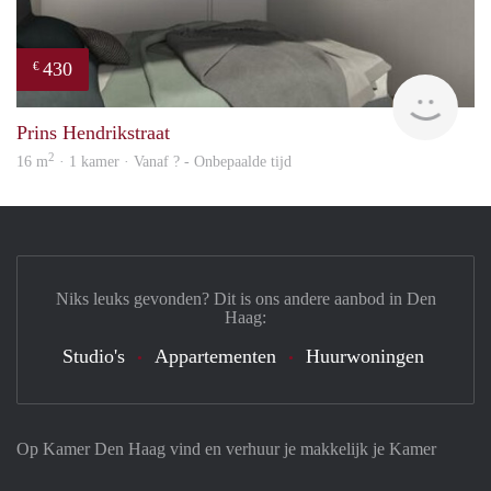
430
€
Woni
Prins Hendrikstraat
2
16 m
· 1 kamer · Vanaf ? - Onbepaalde tijd
Niks leuks gevonden? Dit is ons andere aanbod in Den
Haag:
Studio's
Appartementen
Huurwoningen
Op Kamer Den Haag vind en verhuur je makkelijk je Kamer