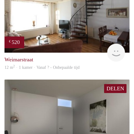
520
€
finde
Weimarstraat
2
12 m
· 1 kamer · Vanaf ? - Onbepaalde tijd
DELEN