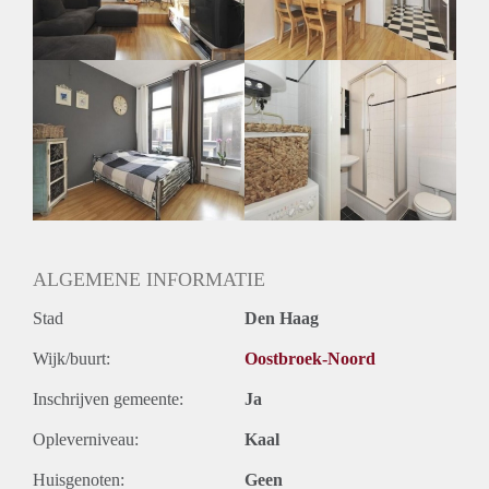
Huurtermijn
Onbepaalde termijn
Oplevering
Gestoffeerd
ALGEMENE INFORMATIE
Stad
Den Haag
Wijk/buurt:
Oostbroek-Noord
Inschrijven gemeente:
Ja
Opleverniveau:
Kaal
Huisgenoten:
Geen