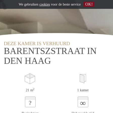
OK!
We gebruiken
cookies
voor de beste service
DEZE KAMER IS VERHUURD
BARENTSZSTRAAT IN
DEN HAAG
2
21 m
1 kamer
∞
?