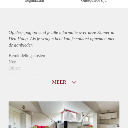
Begindatum
Onbepaalde tijd
Op deze pagina vind je alle informatie over deze Kamer in
Den Haag. Als je vragen hebt kun je contact opnemen met
de aanbieder.
Bemiddelingskosten
Nee
Object
Direct bij de eigenaar
Borg
MEER
550
Garantiestelling
Mogelijk
Huurtoeslag
Mogelijk
Inkomen eis
2,9 X Maandhuur Bruto