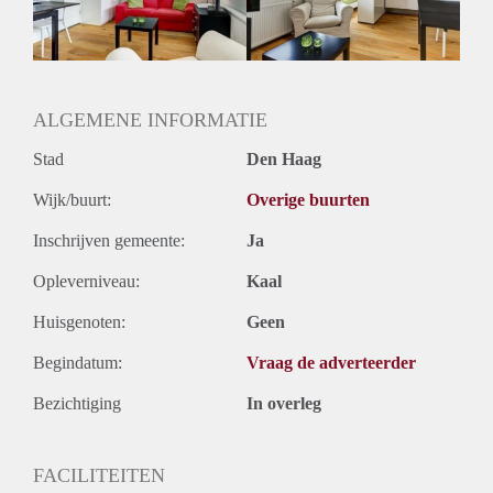
Huurtermijn
Onbepaalde termijn
Oplevering
Gestoffeerd
ALGEMENE INFORMATIE
Stad
Den Haag
Wijk/buurt:
Overige buurten
Inschrijven gemeente:
Ja
Opleverniveau:
Kaal
Huisgenoten:
Geen
Begindatum:
Vraag de adverteerder
Bezichtiging
In overleg
FACILITEITEN