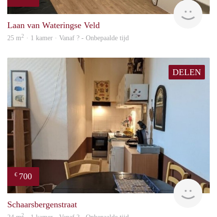
finde
Laan van Wateringse Veld
2
25 m
· 1 kamer · Vanaf ? - Onbepaalde tijd
DELEN
700
€
finde
Schaarsbergenstraat
2