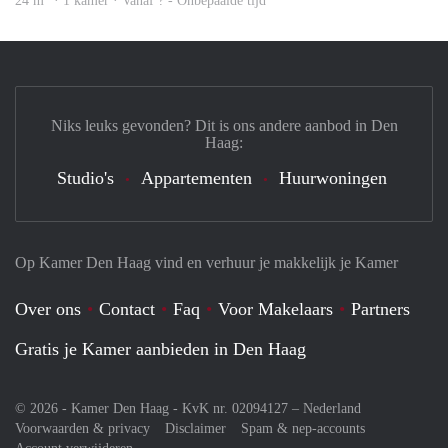
24 m
· 1 kamer · Vanaf ? - Onbepaalde tijd
Niks leuks gevonden? Dit is ons andere aanbod in Den
Haag:
Studio's
Appartementen
Huurwoningen
Op Kamer Den Haag vind en verhuur je makkelijk je Kamer
Over ons
Contact
Faq
Voor Makelaars
Partners
Gratis je Kamer aanbieden in Den Haag
© 2026 - Kamer Den Haag - KvK nr. 02094127 –
Nederland
Voorwaarden & privacy
Disclaimer
Spam & nep-accounts