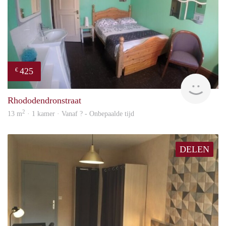
425
€
rent
Rhododendronstraat
2
13 m
· 1 kamer · Vanaf ? - Onbepaalde tijd
DELEN