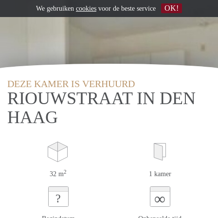
OK!
We gebruiken
cookies
voor de beste service
DEZE KAMER IS VERHUURD
RIOUWSTRAAT IN DEN
HAAG
2
32 m
1 kamer
∞
?