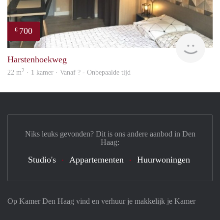
700
€
finde
Harstenhoekweg
2
22 m
· 1 kamer · Vanaf ? - Onbepaalde tijd
Niks leuks gevonden? Dit is ons andere aanbod in Den
Haag:
Studio's
Appartementen
Huurwoningen
Op Kamer Den Haag vind en verhuur je makkelijk je Kamer