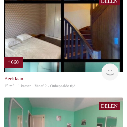
DELEN
660
€
finde
Beeklaan
2
15 m
· 1 kamer · Vanaf ? - Onbepaalde tijd
DELEN