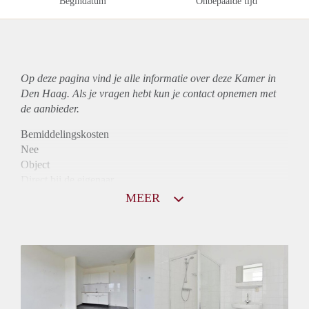
Begindatum
Onbepaalde tijd
Op deze pagina vind je alle informatie over deze Kamer in
Den Haag. Als je vragen hebt kun je contact opnemen met
de aanbieder.
Bemiddelingskosten
Nee
Object
Direct bij de eigenaar
Borg
MEER
875
Garantiestelling
Mogelijk
Huurtoeslag
Niet mogelijk
Inkomen eis
2,8 X Maandhuur Bruto