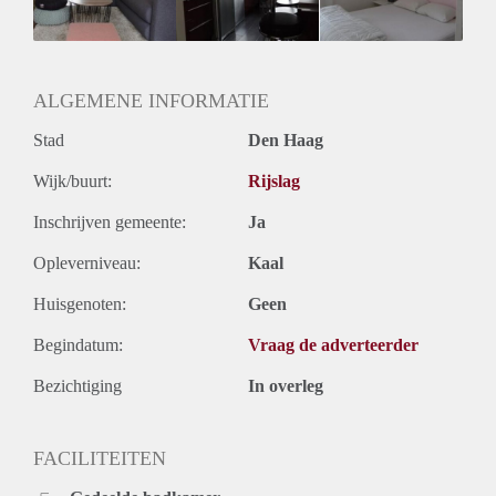
Geslacht huisgenoten: N.v.t.
ALGEMENE INFORMATIE
Stad
Den Haag
Wijk/buurt:
Rijslag
Inschrijven gemeente:
Ja
Opleverniveau:
Kaal
Huisgenoten:
Geen
Begindatum:
Vraag de adverteerder
Bezichtiging
In overleg
FACILITEITEN