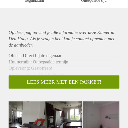
Begindatum
Onbepaalde tijd
Op deze pagina vind je alle informatie over deze Kamer in
Den Haag. Als je vragen hebt kun je contact opnemen met
de aanbieder.
Object: Direct bij de eigenaar
Huurtermijn: Onbepaalde termijn
Oplevering: Gestoffeerd
Inkomen eis: Ja 2,9 x bruto huur
Garantiestelling mogelijk: Ja
LEES MEER MET EEN PAKKET!
Borg: 1 maand
Bemiddeling kosten: Nee
Internet: Ja
Gedeelde keuken: Nee
Gedeelde Douche: Nee
Gedeelde woonkamer: Nee
Huisgenoten: Nee