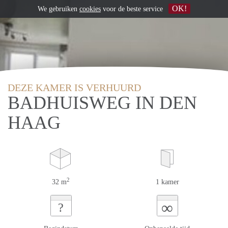
OK!
We gebruiken
cookies
voor de beste service
DEZE KAMER IS VERHUURD
BADHUISWEG IN DEN
HAAG
2
32 m
1 kamer
∞
?