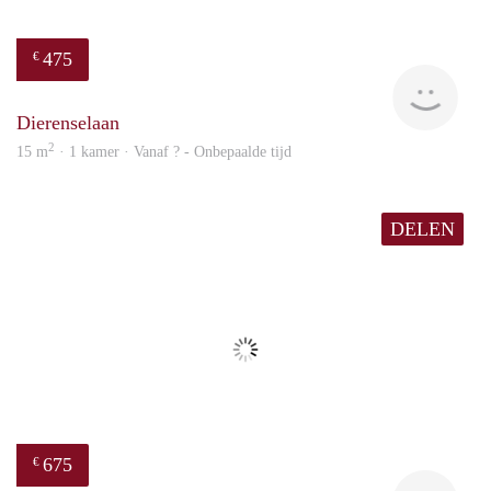
475
€
finde
Dierenselaan
2
15 m
· 1 kamer · Vanaf ? - Onbepaalde tijd
DELEN
675
€
Woni