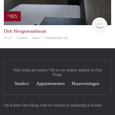
825
€
finde
Dirk Hoogenraadstraat
2
32 m
· 1 kamer · Vanaf ? - Onbepaalde tijd
Niks leuks gevonden? Dit is ons andere aanbod in Den
Haag:
Studio's
Appartementen
Huurwoningen
Op Kamer Den Haag vind en verhuur je makkelijk je Kamer