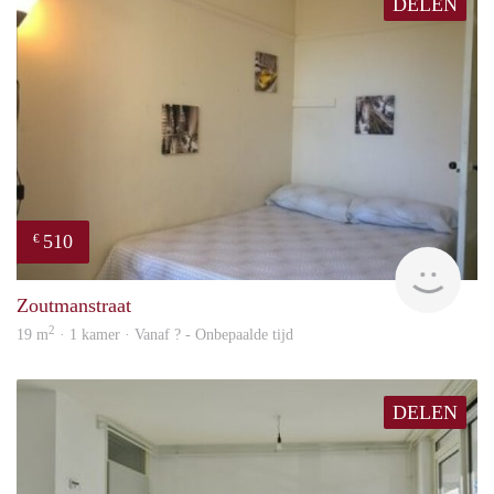
DELEN
510
€
finde
Zoutmanstraat
2
19 m
· 1 kamer · Vanaf ? - Onbepaalde tijd
DELEN