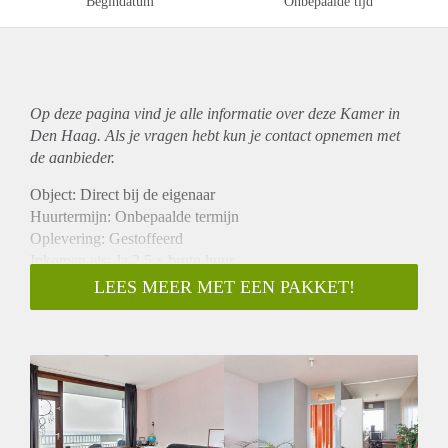
Begindatum
Onbepaalde tijd
Op deze pagina vind je alle informatie over deze Kamer in
Den Haag. Als je vragen hebt kun je contact opnemen met
de aanbieder.
Object: Direct bij de eigenaar
Huurtermijn: Onbepaalde termijn
Oplevering: Gestoffeerd
Inkomen eis: Ja 2,5 x bruto huur
Garantiestelling mogelijk: Ja
LEES MEER MET EEN PAKKET!
Borg: 1 maand
Bemiddeling kosten: Nee
Internet: Ja
Gedeelde keuken: Nee
Gedeelde Douche: Nee
Gedeelde woonkamer: Nee
Huisgenoten: Nee