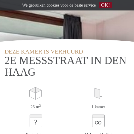
OK!
We gebruiken
cookies
voor de beste service
DEZE KAMER IS VERHUURD
2E MESSSTRAAT IN DEN
HAAG
2
26 m
1 kamer
∞
?