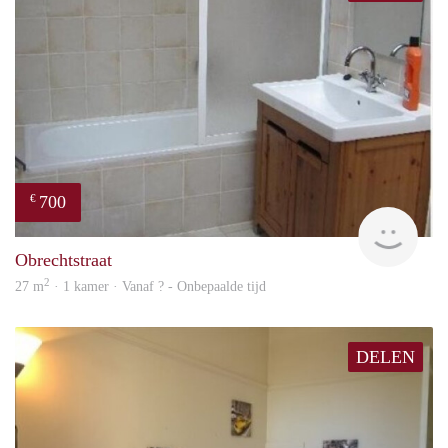
700
€
rent
Obrechtstraat
2
27 m
· 1 kamer · Vanaf ? - Onbepaalde tijd
DELEN