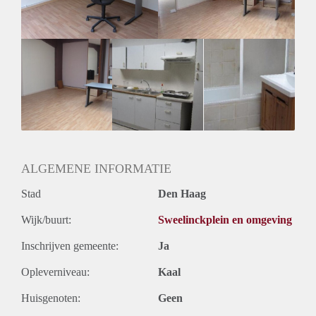
Geslacht huisgenoten: N.v.t.
ALGEMENE INFORMATIE
Stad
Den Haag
Wijk/buurt:
Sweelinckplein en omgeving
Inschrijven gemeente:
Ja
Opleverniveau:
Kaal
Huisgenoten:
Geen