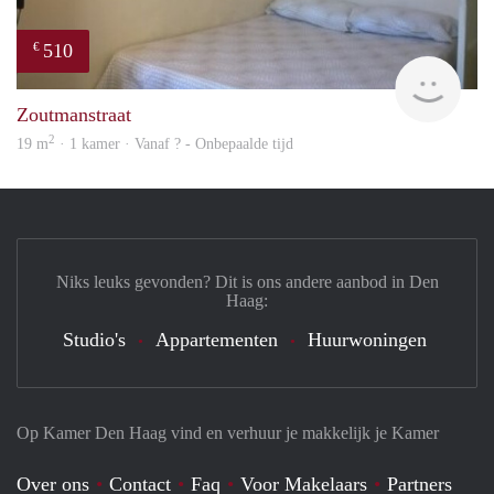
510
€
finde
Zoutmanstraat
2
19 m
· 1 kamer · Vanaf ? - Onbepaalde tijd
Niks leuks gevonden? Dit is ons andere aanbod in Den
Haag:
Studio's
Appartementen
Huurwoningen
Op Kamer Den Haag vind en verhuur je makkelijk je Kamer
Over ons
Contact
Faq
Voor Makelaars
Partners