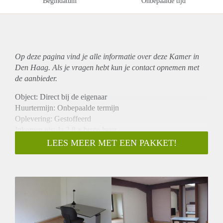
Begindatum
Onbepaalde tijd
Op deze pagina vind je alle informatie over deze Kamer in
Den Haag. Als je vragen hebt kun je contact opnemen met
de aanbieder.
Object: Direct bij de eigenaar
Huurtermijn: Onbepaalde termijn
Oplevering: Gestoffeerd
Inkomen eis: Ja 2,8 x bruto huur
Garantiestelling mogelijk: Ja
LEES MEER MET EEN PAKKET!
Borg: 1 maand
Bemiddeling kosten: Nee
Internet: Ja
Gedeelde keuken: Nee
Gedeelde Douche: Nee
Gedeelde woonkamer: Nee
Huisgenoten: Nee