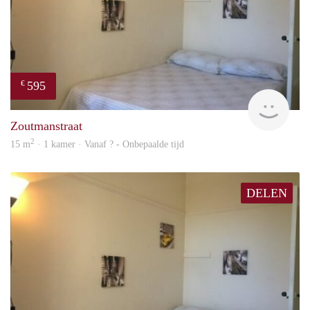
595
€
finde
Zoutmanstraat
2
15 m
· 1 kamer · Vanaf ? - Onbepaalde tijd
DELEN