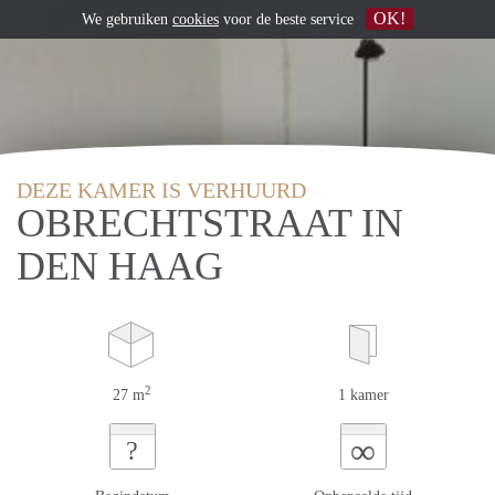
OK!
We gebruiken
cookies
voor de beste service
DEZE KAMER IS VERHUURD
OBRECHTSTRAAT IN
DEN HAAG
2
27 m
1 kamer
∞
?