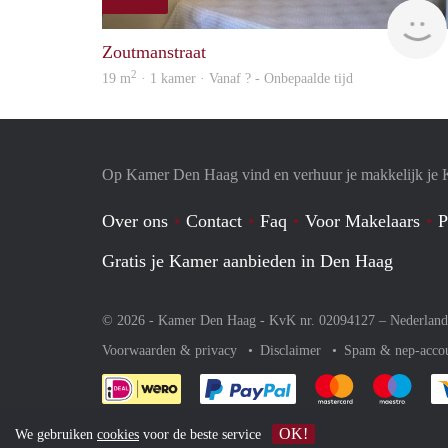
Zoutmanstraat
2
19 m
· 1 kamer · Vanaf ? - Onbepaalde tijd
Op Kamer Den Haag vind en verhuur je makkelijk je
Over ons
Contact
Faq
Voor Makelaars
P
Gratis je Kamer aanbieden in Den Haag
© 2026 - Kamer Den Haag - KvK nr. 02094127 –
Nederland
Voorwaarden & privacy
Disclaimer
Spam & nep-acco
Je rekent gemakkelijk af 
Je rekent gemak
Je rek
OK!
We gebruiken
cookies
voor de beste service