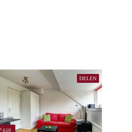
DELEN
610
€