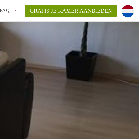
FAQ
GRATIS JE KAMER AANBIEDEN
ag!
en op een Kamer in Den Haag?
van KamerDenHaag?
aarsvergoeding/bemiddelingsvergoeding?