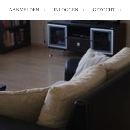
AANMELDEN
INLOGGEN
GEZOCHT
How to translate KamerDenHa
Wat is KamerDenHaag?
Hoeveel kost het om te reager
Wat is de privacyverklaring 
Berekent KamerDenHaag makel
Alle veelgestelde vragen