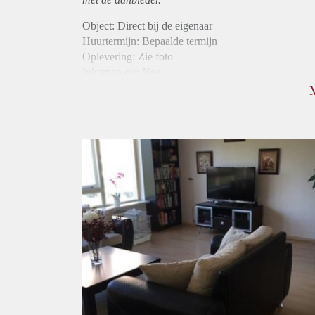
Object: Direct bij de eigenaar
Huurtermijn: Bepaalde termijn
Oplevering: Zie foto
Inkomen eis: Nee
Borg: 1 maand
Bemiddeling kosten: Nee
Internet: Ja
Gedeelde keuken: Ja
Gedeelde Douche: Ja
Gedeelde woonkamer: Ja
Huisgenoten: Ja
Geslacht huisgenoten: Gemengd