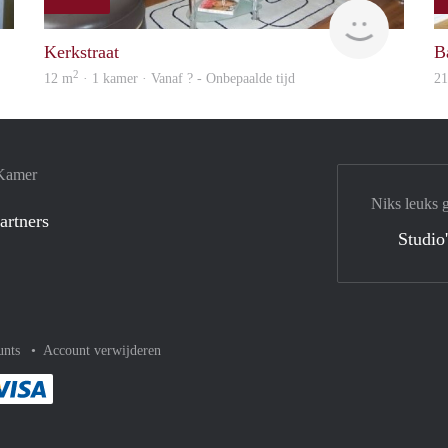
finder
finder
Kerkstraat
B
2
12 m
· 1 kamer · Vanaf ? - Onbepaalde tijd
2
 Kamer
Niks leuks 
artners
Studio
unts
Account verwijderen
met Paypal
kelijk af met Mastercard
ent gemakkelijk af met Meastro
Je rekent gemakkelijk af met Visa