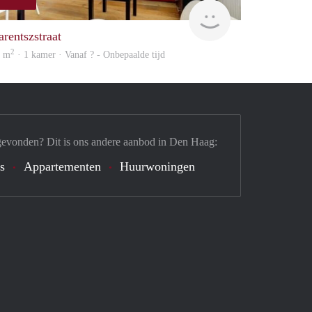
finder
arentszstraat
2
1 m
· 1 kamer · Vanaf ? - Onbepaalde tijd
gevonden? Dit is ons andere aanbod in Den Haag:
's
Appartementen
Huurwoningen