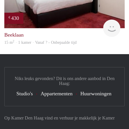
430
€
Woni
Beeklaan
2
15 m
· 1 kamer · Vanaf ? - Onbepaalde tijd
Niks leuks gevonden? Dit is ons andere aanbod in Den
Haag:
Studio's
Appartementen
Huurwoningen
Op Kamer Den Haag vind en verhuur je makkelijk je Kamer