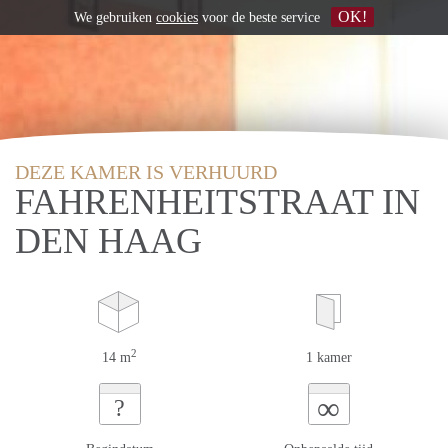
OK!
We gebruiken
cookies
voor de beste service
DEZE KAMER IS VERHUURD
FAHRENHEITSTRAAT IN
DEN HAAG
2
14 m
1 kamer
∞
?