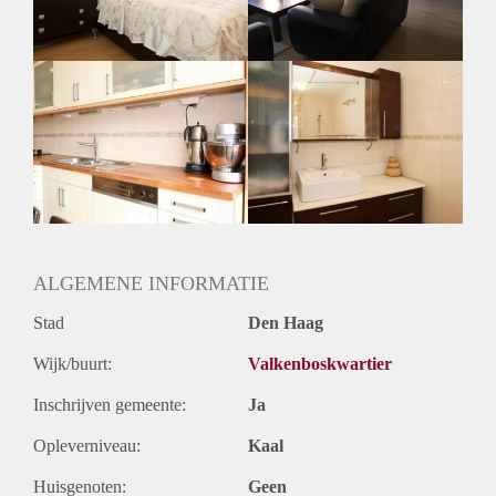
Huurtermijn
Onbepaalde termijn
Oplevering
Gemeubileerd
ALGEMENE INFORMATIE
Stad
Den Haag
Wijk/buurt:
Valkenboskwartier
Inschrijven gemeente:
Ja
Opleverniveau:
Kaal
Huisgenoten:
Geen