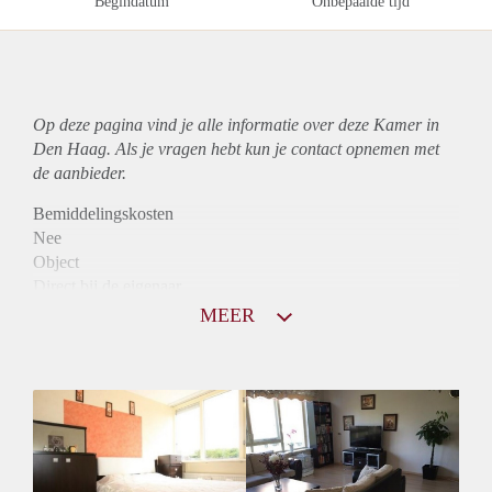
Begindatum
Onbepaalde tijd
Op deze pagina vind je alle informatie over deze Kamer in
Den Haag. Als je vragen hebt kun je contact opnemen met
de aanbieder.
Bemiddelingskosten
Nee
Object
Direct bij de eigenaar
Borg
MEER
395
Garantiestelling
Niet mogelijk
Huurtoeslag
Niet mogelijk
Inkomen eis
N.V.T.