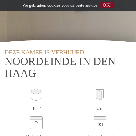
OK!
We gebruiken
cookies
voor de beste service
DEZE KAMER IS VERHUURD
NOORDEINDE IN DEN
HAAG
2
18 m
1 kamer
∞
?