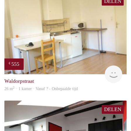
DELEN
555
€
finde
Waldorpstraat
2
26 m
· 1 kamer · Vanaf ? - Onbepaalde tijd
DELEN