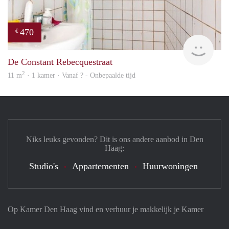
470
€
Woni
De Constant Rebecquestraat
2
11 m
· 1 kamer · Vanaf ? - Onbepaalde tijd
Niks leuks gevonden? Dit is ons andere aanbod in Den
Haag:
Studio's
Appartementen
Huurwoningen
Op Kamer Den Haag vind en verhuur je makkelijk je Kamer