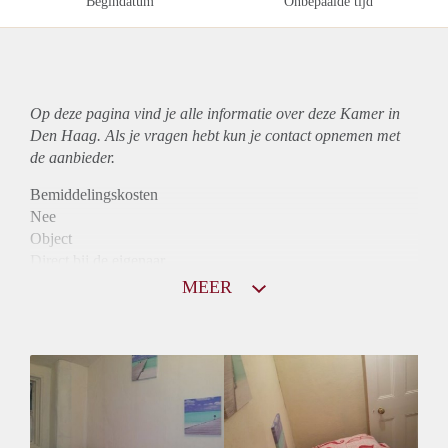
Begindatum
Onbepaalde tijd
Op deze pagina vind je alle informatie over deze Kamer in
Den Haag. Als je vragen hebt kun je contact opnemen met
de aanbieder.
Bemiddelingskosten
Nee
Object
Direct bij de eigenaar
Borg
MEER
565
Garantiestelling
Mogelijk
Huurtoeslag
Mogelijk
Inkomen eis
2,8 X Maandhuur Bruto