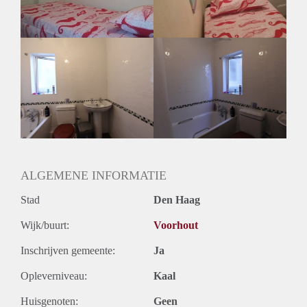
Huurtermijn
Onbepaalde termijn
Oplevering
Gestoffeerd
ALGEMENE INFORMATIE
Stad
Den Haag
Wijk/buurt:
Voorhout
Inschrijven gemeente:
Ja
Opleverniveau:
Kaal
Huisgenoten:
Geen