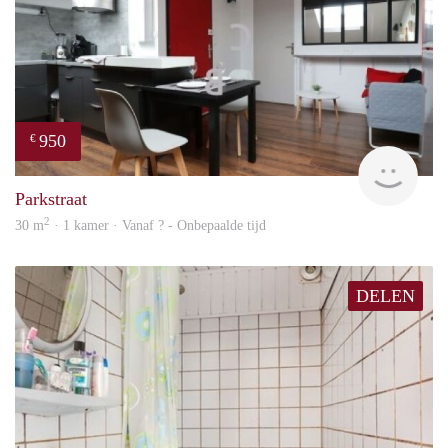
950
€
finde
Parkstraat
2
30 m
· 1 kamer · Vanaf ? - Onbepaalde tijd
DELEN