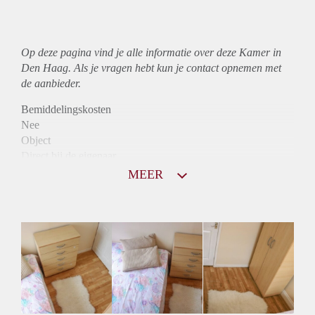
Op deze pagina vind je alle informatie over deze Kamer in
Den Haag. Als je vragen hebt kun je contact opnemen met
de aanbieder.
Bemiddelingskosten
Nee
Object
Direct bij de eigenaar
Borg
MEER
330
Garantiestelling
Niet mogelijk
Huurtoeslag
Niet mogelijk
Inkomen eis
N.V.T.
Huurtermijn
Onbepaalde termijn