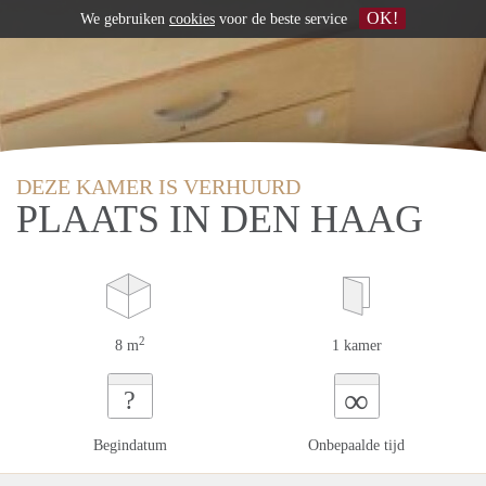
OK!
We gebruiken
cookies
voor de beste service
DEZE KAMER IS VERHUURD
PLAATS IN DEN HAAG
2
8 m
1 kamer
∞
?
Begindatum
Onbepaalde tijd