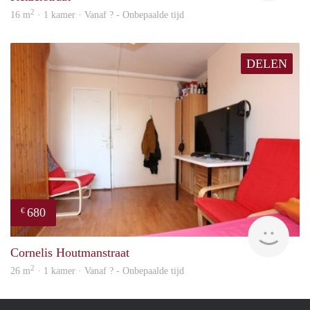
2
16 m
· 1 kamer · Vanaf ? - Onbepaalde tijd
DELEN
680
€
finde
Cornelis Houtmanstraat
2
26 m
· 1 kamer · Vanaf ? - Onbepaalde tijd