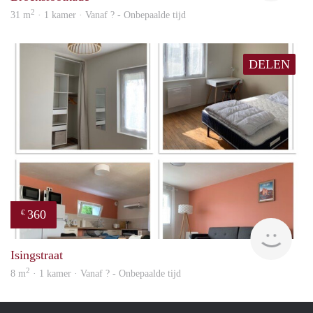
2
31 m
· 1 kamer · Vanaf ? - Onbepaalde tijd
DELEN
360
€
finde
Isingstraat
2
8 m
· 1 kamer · Vanaf ? - Onbepaalde tijd