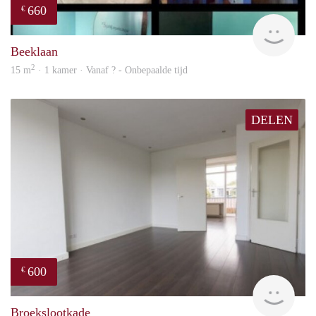
660
€
finde
Beeklaan
2
15 m
· 1 kamer · Vanaf ? - Onbepaalde tijd
DELEN
600
€
finde
Broekslootkade