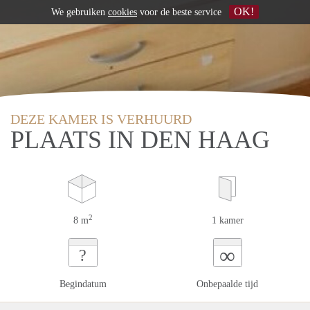
OK!
We gebruiken
cookies
voor de beste service
DEZE KAMER IS VERHUURD
PLAATS IN DEN HAAG
2
8 m
1 kamer
∞
?
Begindatum
Onbepaalde tijd