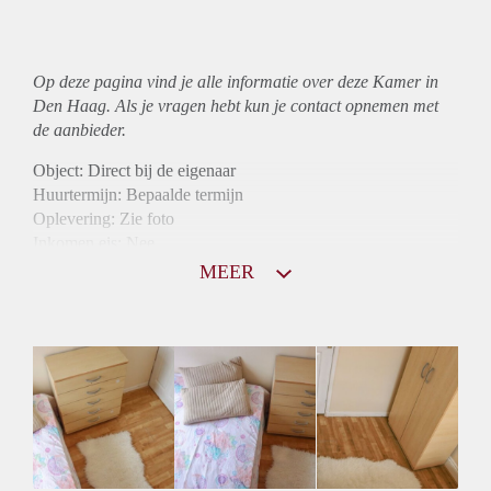
Op deze pagina vind je alle informatie over deze Kamer in
Den Haag. Als je vragen hebt kun je contact opnemen met
de aanbieder.
Object: Direct bij de eigenaar
Huurtermijn: Bepaalde termijn
Oplevering: Zie foto
Inkomen eis: Nee
Borg: 1 maand
MEER
Bemiddeling kosten: Nee
Internet: Ja
Gedeelde keuken: Ja
Gedeelde Douche: Ja
Gedeelde woonkamer: Ja
Huisgenoten: Ja