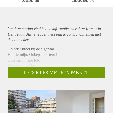
Begindatum
Onbepaalde tijd
Op deze pagina vind je alle informatie over deze Kamer in
Den Haag. Als je vragen hebt kun je contact opnemen met
de aanbieder.
Object: Direct bij de eigenaar
Huurtermijn: Onbepaalde termijn
Oplevering: Zie foto
Inkomen eis: Nee
Garantiestelling mogelijk: Nee
LEES MEER MET EEN PAKKET!
Borg: 1 Maand
Bemiddeling kosten: Nee
Woningdelers toegestaan: Nee
Huisdieren toegestaan: Afhankelijk van de Eigenaar
Huurtoeslag grens: Ja
Geschikt voor studenten: Afhankelijk van de Eigenaar