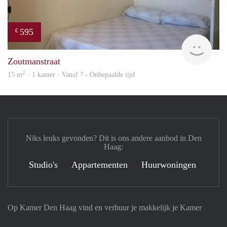
595
€
finde
Zoutmanstraat
2
15 m
· 1 kamer · Vanaf ? - Onbepaalde tijd
Niks leuks gevonden? Dit is ons andere aanbod in Den
Haag:
Studio's
Appartementen
Huurwoningen
Op Kamer Den Haag vind en verhuur je makkelijk je Kamer