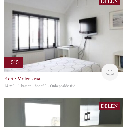
DELEN
515
€
rent
Korte Molenstraat
2
14 m
· 1 kamer · Vanaf ? - Onbepaalde tijd
DELEN