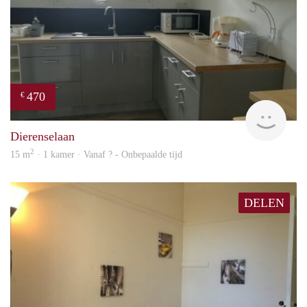
470
€
finde
Dierenselaan
2
15 m
· 1 kamer · Vanaf ? - Onbepaalde tijd
DELEN