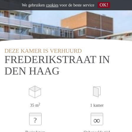
OK!
We gebruiken
cookies
voor de beste service
DEZE KAMER IS VERHUURD
FREDERIKSTRAAT IN
DEN HAAG
2
35 m
1 kamer
∞
?