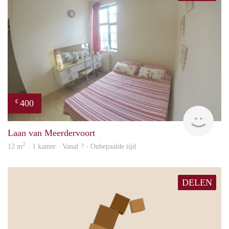
400
€
finde
Laan van Meerdervoort
2
12 m
· 1 kamer · Vanaf ? - Onbepaalde tijd
DELEN