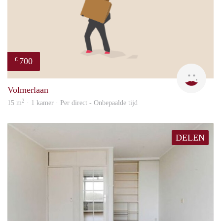
700
€
Rojb
Volmerlaan
2
15 m
· 1 kamer · Per direct - Onbepaalde tijd
DELEN