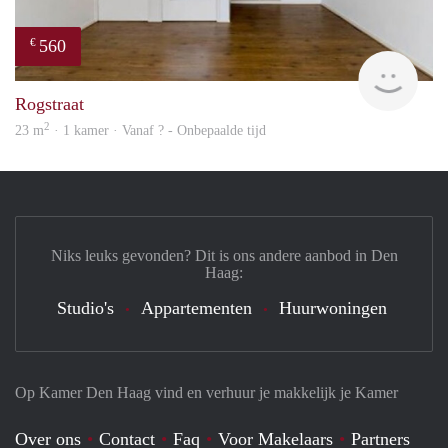
560
€
Woni
Rogstraat
2
23 m
· 1 kamer · Vanaf ? - Onbepaalde tijd
Niks leuks gevonden? Dit is ons andere aanbod in Den
Haag:
Studio's
Appartementen
Huurwoningen
Op Kamer Den Haag vind en verhuur je makkelijk je Kamer
Over ons
Contact
Faq
Voor Makelaars
Partners