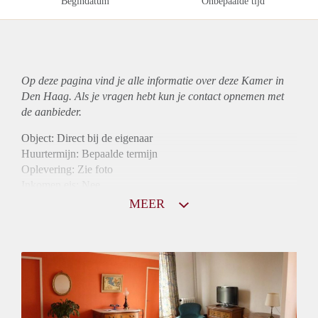
Begindatum
Onbepaalde tijd
Op deze pagina vind je alle informatie over deze Kamer in
Den Haag. Als je vragen hebt kun je contact opnemen met
de aanbieder.
Object: Direct bij de eigenaar
Huurtermijn: Bepaalde termijn
Oplevering: Zie foto
Inkomen eis: Nee
Borg: 1 maand
MEER
Bemiddeling kosten: Nee
Internet: Ja
Gedeelde keuken: Ja
Gedeelde Douche: Ja
Gedeelde woonkamer: Ja
Huisgenoten: Ja
Geslacht huisgenoten: Gemengd