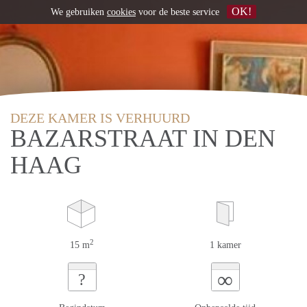
OK!
We gebruiken
cookies
voor de beste service
DEZE KAMER IS VERHUURD
BAZARSTRAAT IN DEN
HAAG
2
15 m
1 kamer
∞
?