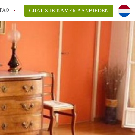
FAQ
GRATIS JE KAMER AANBIEDEN
ag!
en op een Kamer in Den Haag?
van KamerDenHaag?
aarsvergoeding/bemiddelingsvergoeding?