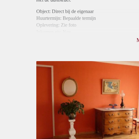
Object: Direct bij de eigenaar
Huurtermijn: Bepaalde termijn
Oplevering: Zie foto
Inkomen eis: Nee
Borg: 1 maand
Bemiddeling kosten: Nee
Internet: Ja
Gedeelde keuken: Ja
Gedeelde Douche: Ja
Gedeelde woonkamer: Ja
Huisgenoten: Ja
Geslacht huisgenoten: Gemengd