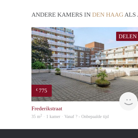
ANDERE KAMERS IN
DEN HAAG
ALS 
DELEN
775
€
Frederikstraat
2
35 m
· 1 kamer · Vanaf ? - Onbepaalde tijd