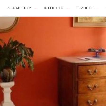
AANMELDEN
INLOGGEN
GEZOCHT
How to translate KamerDenHa
Wat is KamerDenHaag?
Hoeveel kost het om te reager
Wat is de privacyverklaring 
Berekent KamerDenHaag makel
Alle veelgestelde vragen