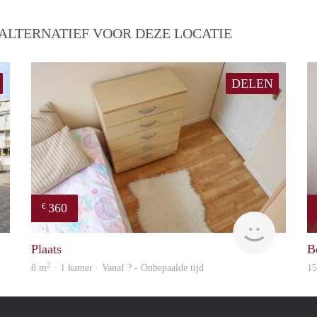
ALTERNATIEF VOOR DEZE LOCATIE
DELEN
360
€
Woning
rent
Plaats
B
2
8 m
· 1 kamer · Vanaf ? - Onbepaalde tijd
1