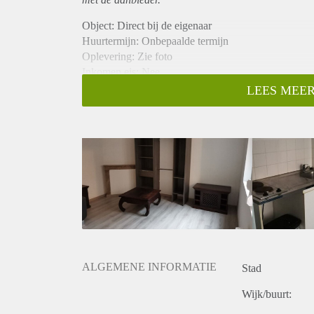
Object: Direct bij de eigenaar
Huurtermijn: Onbepaalde termijn
Oplevering: Zie foto
Inkomen eis: Nee
Garantiestelling mogelijk: Nee
LEES MEER
Borg: 1 Maand
Bemiddeling kosten: Nee
Woningdelers toegestaan: Nee
Huisdieren toegestaan: Afhankelijk van de Eigenaar
Huurtoeslag grens: Ja
Geschikt voor studenten: Afhankelijk van de Eigena
ALGEMENE INFORMATIE
Stad
Wijk/buurt: