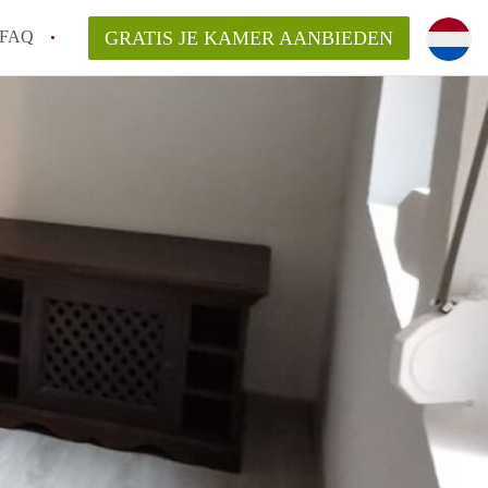
FAQ
GRATIS JE KAMER AANBIEDEN
ag!
en op een Kamer in Den Haag?
van KamerDenHaag?
aarsvergoeding/bemiddelingsvergoeding?