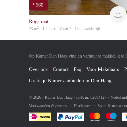
560
€
Rogstraat
2
23 m
· 1 kamer · Vanaf ? - Onbepaalde tijd
Op Kamer Den Haag vind en verhuur je makkelijk je
Over ons
Contact
Faq
Voor Makelaars
P
Gratis je Kamer aanbieden in Den Haag
© 2026 - Kamer Den Haag - KvK nr. 02094127 –
Nederland
Voorwaarden & privacy
Disclaimer
Spam & nep-acco
Je rekent gemakkelijk af 
Je rekent gemak
Je rek