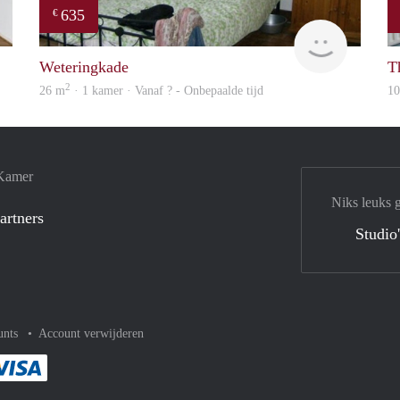
635
€
finder
Woning
Weteringkade
Th
2
26 m
· 1 kamer · Vanaf ? - Onbepaalde tijd
1
 Kamer
Niks leuks 
artners
Studio
unts
Account verwijderen
met Paypal
kelijk af met Mastercard
ent gemakkelijk af met Meastro
Je rekent gemakkelijk af met Visa