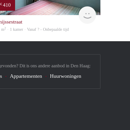
410
€
Woning
ijssestraat
2
0 m
· 1 kamer · Vanaf ? - Onbepaalde tijd
gevonden? Dit is ons andere aanbod in Den Haag:
's
Appartementen
Huurwoningen