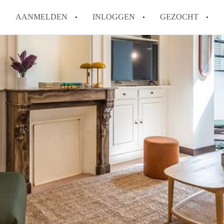
AANMELDEN
INLOGGEN
GEZOCHT
How to translate KamerDenHa
Wat is KamerDenHaag?
Hoeveel kost het om te reager
Wat is de privacyverklaring 
Berekent KamerDenHaag makel
Alle veelgestelde vragen