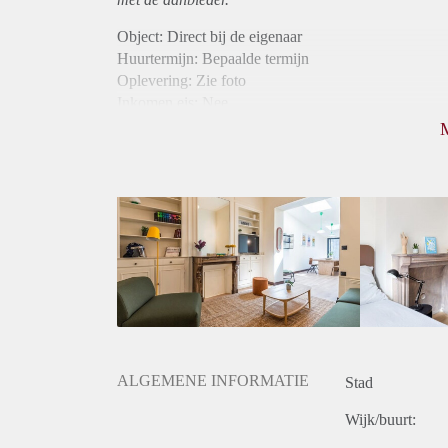
Object: Direct bij de eigenaar
Huurtermijn: Bepaalde termijn
Oplevering: Zie foto
Inkomen eis: Nee
Borg: 1 maand
Bemiddeling kosten: Nee
Internet: Ja
Gedeelde keuken: Ja
Gedeelde Douche: Ja
Gedeelde woonkamer: Ja
Huisgenoten: Ja
Geslacht huisgenoten: Gemengd
ALGEMENE INFORMATIE
Stad
Wijk/buurt: