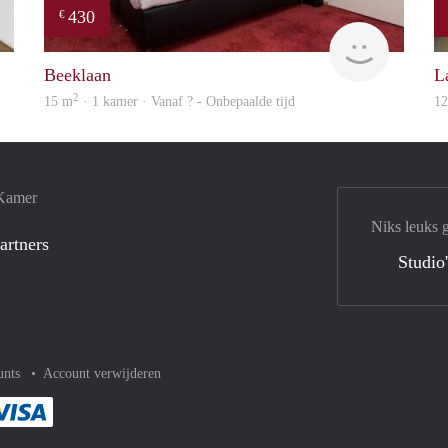
430
€
finder
Woning
Beeklaan
L
2
15 m
· 1 kamer · Vanaf ? - Onbepaalde tijd
1
 Kamer
Niks leuks 
artners
Studio
unts
Account verwijderen
met Paypal
kelijk af met Mastercard
ent gemakkelijk af met Meastro
Je rekent gemakkelijk af met Visa