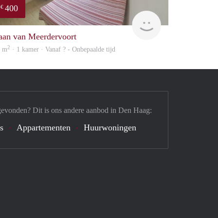
400
€
rent
aan van Meerdervoort
2
2 m
· 1 kamer · Vanaf ? - Onbepaalde tijd
gevonden? Dit is ons andere aanbod in Den Haag:
's
Appartementen
Huurwoningen