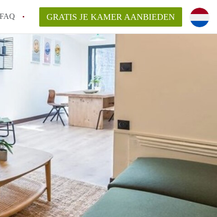
FAQ
GRATIS JE KAMER AANBIEDEN
ag!
en op een Kamer in Den Haag?
van KamerDenHaag?
aarsvergoeding/bemiddelingsvergoeding?