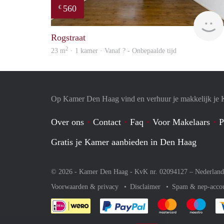
560
€
Rogstraat
2
23 m
· 1 kamer · Vanaf ? - Onbepaalde tijd
Op Kamer Den Haag vind en verhuur je makkelijk je
Over ons
Contact
Faq
Voor Makelaars
P
Gratis je Kamer aanbieden in Den Haag
© 2026 - Kamer Den Haag - KvK nr. 02094127 –
Nederland
Voorwaarden & privacy
Disclaimer
Spam & nep-acco
Je rekent gemakkelijk af 
Je rekent gemak
Je rek