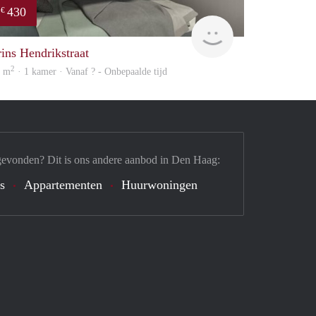
430
€
Woning
rins Hendrikstraat
2
6 m
· 1 kamer · Vanaf ? - Onbepaalde tijd
gevonden? Dit is ons andere aanbod in Den Haag:
's
Appartementen
Huurwoningen