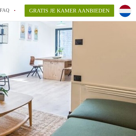
FAQ
GRATIS JE KAMER AANBIEDEN
ag!
en op een Kamer in Den Haag?
van KamerDenHaag?
aarsvergoeding/bemiddelingsvergoeding?