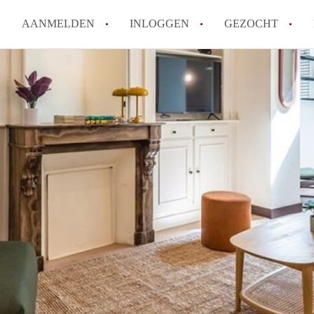
AANMELDEN
INLOGGEN
GEZOCHT
How to translate KamerDenHa
Wat is KamerDenHaag?
Hoeveel kost het om te reager
Wat is de privacyverklaring 
Berekent KamerDenHaag makel
Alle veelgestelde vragen