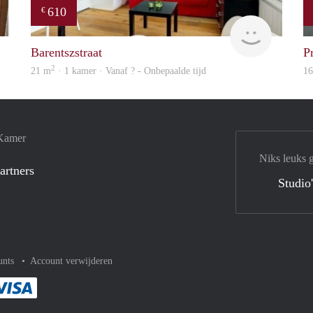
610
€
rent
finder
Barentszstraat
P
2
21 m
· 1 kamer · Vanaf ? - Onbepaalde tijd
1
 Kamer
Niks leuks 
artners
Studio
unts
Account verwijderen
met Paypal
kelijk af met Mastercard
ent gemakkelijk af met Meastro
Je rekent gemakkelijk af met Visa