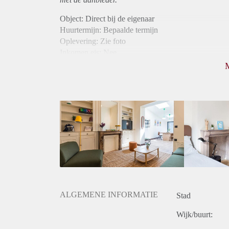
Object: Direct bij de eigenaar
Huurtermijn: Bepaalde termijn
Oplevering: Zie foto
Inkomen eis: Nee
Borg: 1 maand
Bemiddeling kosten: Nee
Internet: Ja
Gedeelde keuken: Ja
Gedeelde Douche: Ja
Gedeelde woonkamer: Ja
Huisgenoten: Ja
Geslacht huisgenoten: Gemengd
ALGEMENE INFORMATIE
Stad
Wijk/buurt: