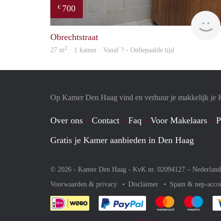
700
€
Obrechtstraat
2
27 m
· 1 kamer · Vanaf ? - Onbepaalde tijd
Op Kamer Den Haag vind en verhuur je makkelijk je
Over ons
Contact
Faq
Voor Makelaars
P
Gratis je Kamer aanbieden in Den Haag
© 2026 - Kamer Den Haag - KvK nr. 02094127 –
Nederland
Voorwaarden & privacy
Disclaimer
Spam & nep-acco
Je rekent gemakkelijk af 
Je rekent gemak
Je rek