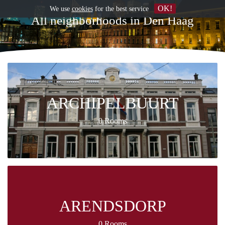
OK!
We use
cookies
for the best service
All neighborhoods in Den Haag
ARCHIPELBUURT
0 Rooms
ARENDSDORP
0 Rooms